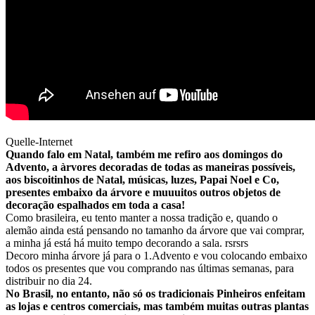
Quelle-Internet
Quando falo em Natal, também me refiro aos domingos do
Advento, a àrvores decoradas de todas as maneiras possíveis,
aos biscoitinhos de Natal, músicas, luzes, Papai Noel e Co,
presentes embaixo da árvore e muuuitos outros objetos de
decoração espalhados em toda a casa!
Como brasileira, eu tento manter a nossa tradição e, quando o
alemão ainda está pensando no tamanho da árvore que vai comprar,
a minha já está há muito tempo decorando a sala. rsrsrs
Decoro minha árvore já para o 1.Advento e vou colocando embaixo
todos os presentes que vou comprando nas últimas semanas, para
distribuir no dia 24.
No Brasil, no entanto, não só os tradicionais Pinheiros enfeitam
as lojas e centros comerciais, mas também muitas outras plantas