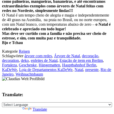
como palmeiras, mangueiras, bananeiras, e até encontramos
extraordinários exemplos como árvores de Natal feitas com
redes no Nordeste, simplesmente lindas!!!
O Natal é um tempo cheio de alegria e magia e independentemente
de 40 graus na Austrália, na praia no Brasil, ou no norte europeu,
com um Natal branco, com temperaturas abaixo de zero –
o Natal é
celebrado e apreciado em todo lugar!
Mas deve ser curtido com a família e não precisa ser cheio de
estresse, e sim, com muita paz e tranquilidade.
Bjo e Tchau
Kategorie
Reisen
Schlagwörter
árvore com redes
,
Árvore de Natal
,
decoração
,
decoration
,
deko
,
enfeites de Natal
,
Estação de trem em Berlim
,
Fortaleza
,
Geschenke
,
Hängematten
,
Hauptbahnhof Berlin
,
KaDeWe
,
Loja de Departamentos KaDeWe
,
Natal
,
presente
,
Rio de
Janeiro
,
Weihnachtsbaum
Translate:
Powered by
Translate