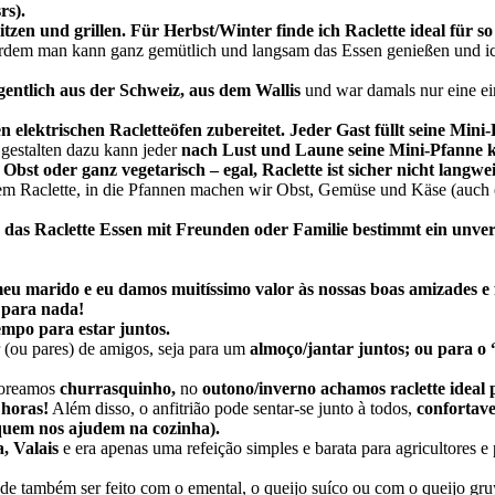
rs).
tzen und grillen. Für Herbst/Winter finde ich Raclette ideal für so 
dem man kann ganz gemütlich und langsam das Essen genießen und ich 
gentlich aus der Schweiz, aus dem Wallis
und war damals nur eine ein
lektrischen Racletteöfen zubereitet. Jeder Gast füllt seine Mini-Pf
 gestalten dazu kann jeder
nach Lust und Laune seine Mini-Pfanne k
bst oder ganz vegetarisch – egal, Raclette ist sicher nicht langwei
 dem Raclette, in die Pfannen machen wir Obst, Gemüse und Käse (auch
 das Raclette Essen mit Freunden oder Familie bestimmt ein unver
u marido e eu damos muitíssimo valor às nossas boas amizades e 
 para nada!
empo para estar juntos.
 (ou pares) de amigos, seja para um
almoço/jantar juntos; ou para o 
aboreamos
churrasquinho,
no
outono/inverno achamos raclette ideal 
 horas!
Além disso, o anfitrião pode sentar-se junto à todos,
confortave
quem nos ajudem na cozinha).
, Valais
e era apenas uma refeição simples e barata para agricultores e
de também ser feito com o emental, o queijo suíco ou com o queijo gru