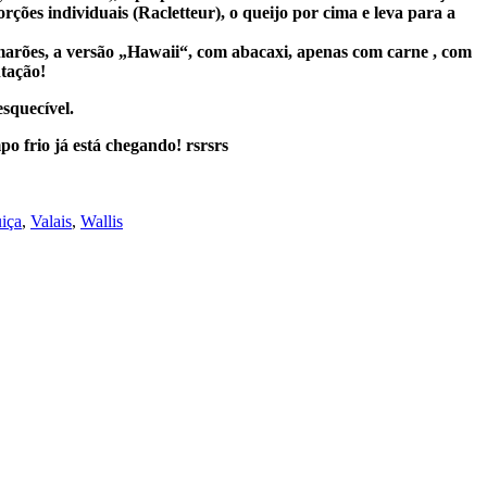
ções individuais (Racletteur), o queijo por cima e leva para a
marões, a versão „Hawaii“, com abacaxi, apenas com carne , com
ntação!
squecível.
 frio já está chegando! rsrsrs
iça
,
Valais
,
Wallis