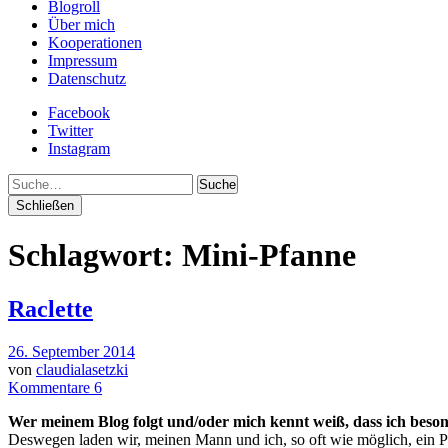
Blogroll
Über mich
Kooperationen
Impressum
Datenschutz
Facebook
Twitter
Instagram
Suche
Schließen
Schlagwort:
Mini-Pfanne
Raclette
26. September 2014
von
claudialasetzki
Kommentare 6
Wer meinem Blog folgt und/oder mich kennt weiß, dass ich beso
Deswegen laden wir, meinen Mann und ich, so oft wie möglich, ein