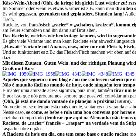
Käse-Wein-Abend
(
Ohh, da kriege ich gleich Lust wieder zu! rsrs
Im Sommer oder wenn es etwas wärmer ist z.B. kann man
draußen si
Es wird
gegessen, getrunken und geplaudert, Stunden lang!
Außer
Tisch.
Raclette, von französisch
„racler” = „schaben, kratzen”, kommt ei
am Feuer schmolzen und ihn dann auf Brot aßen.
Das Raclette, welches wir heutzutage kennen, wird in sogenannten e
Es gibt viele Variante und man kann Raclette sehr abwechslungsreich
„Hawaii“ Variante mit Ananas, usw., oder nur mit Fleisch, Fisch, O
Und so funktioniert es z.B.: das Fleisch/Fisch machen wir oben auf
dazu.
Mit diesen Zutaten, Guten Wein, und der richtigen Planung wird
Gruß und Kuss
Aqueles que seguem o meu blog e / ou me conhecem sabem que me
Não é muuuito fácil no mundo de hoje, onde ninguém tem tempo
E manter uma amizade acesa significa, para mim, também
tirar um t
É por isso que nós procuramos, sempre que possível, convidar um par
(Ohh, já está me dando vontade de planejar a próxima! rsrsrs).
No verão, ou se o tempo está mais quente, sentamos na varanda e s
Nesse caso,
se come, se bebe e rola uma boa conversa por horas e
cozinha o tempo todo
(lembrar que aqui na Alemanha não temos 
Raclette, de „racler“ francês = „raspar“ na verdade vem da Suíça
raspado sobre o pão .
A Raclette de hoje em dia, que tem como base o queijo raclete
(po