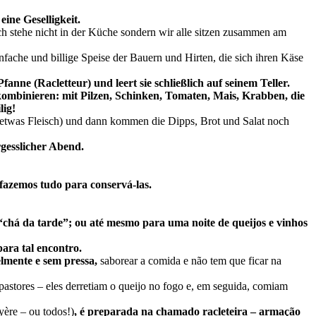
eine Geselligkeit.
stehe nicht in der Küche sondern wir alle sitzen zusammen am
fache und billige Speise der Bauern und Hirten, die sich ihren Käse
anne (Racletteur) und leert sie schließlich auf seinem Teller.
ombinieren: mit Pilzen, Schinken, Tomaten, Mais, Krabben, die
lig!
 etwas Fleisch) und dann kommen die Dipps, Brot und Salat noch
gesslicher Abend.
fazemos tudo para conservá-las.
“chá da tarde”; ou até mesmo para uma noite de queijos e vinhos
para tal encontro.
lmente e sem pressa,
saborear a comida e não tem que ficar na
 pastores – eles derretiam o queijo no fogo e, em seguida, comiam
yère – ou todos!)
, é preparada na chamado racleteira – armação