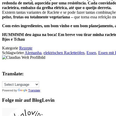
redonda de metal, aquecida por uma resistência.
Cada convidado c
racleteira, embaixo da grelha elétrica, até que o queijo derreta.
Existem tantas variantes de Raclete e se pode fazer tantas combina
peixe, frutas ou totalmente vegetariana –
que torna essa refeição mu
Com estes ingredientes, um bom vinho e um bom planejamento, a r
HUMMMM deu água na boca! Em breve vou tirar minha racleteira 
Bjos e Tchau
Kategorie
Rezepte
Schlagwörter
Alemanha
,
elektrischen Racletteöfen
,
Essen
,
Essen mit
Translate:
Powered by
Translate
Folge mir auf BlogLovin