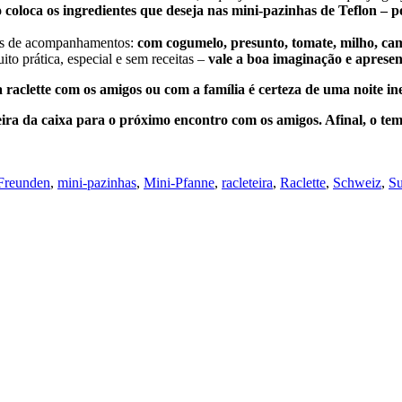
oloca os ingredientes que deseja nas mini-pazinhas de Teflon – por
ções de acompanhamentos:
com cogumelo, presunto, tomate, milho, ca
ito prática, especial e sem receitas –
vale a boa imaginação e aprese
aclette com os amigos ou com a família é certeza de uma noite ine
da caixa para o próximo encontro com os amigos. Afinal, o tempo
 Freunden
,
mini-pazinhas
,
Mini-Pfanne
,
racleteira
,
Raclette
,
Schweiz
,
Su