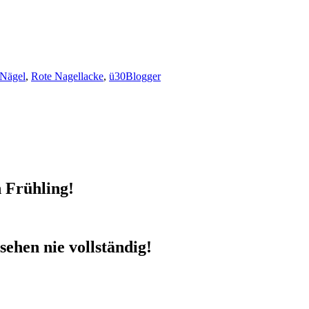
-Nägel
,
Rote Nagellacke
,
ü30Blogger
n Frühling!
sehen nie vollständig!