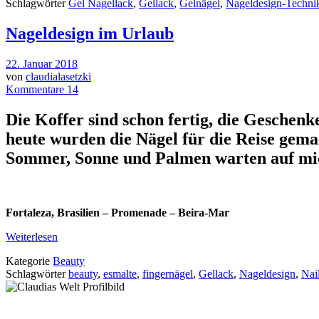
Schlagwörter
Gel Nagellack
,
Gellack
,
Gelnägel
,
Nageldesign-Techni
Nageldesign im Urlaub
22. Januar 2018
von
claudialasetzki
Kommentare 14
Die Koffer sind schon fertig, die Geschen
heute wurden die Nägel für die Reise gema
Sommer, Sonne und Palmen warten auf mi
Fortaleza, Brasilien – Promenade – Beira-Mar
Weiterlesen
Kategorie
Beauty
Schlagwörter
beauty
,
esmalte
,
fingernägel
,
Gellack
,
Nageldesign
,
Nail