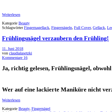
Weiterlesen
Kategorie
Beauty
Schlagwörter
Fingernagellack
,
Fingernägeln
,
Full Cover
,
Gellack
,
Leo
Frühlingsnägel verzaubern den Frühling!
11. Juni 2018
von
claudialasetzki
Kommentare 16
Ja, richtig gelesen, Frühlingsnägel, obwohl
Wer auf eine lackierte Maniküre nicht verz
Weiterlesen
Kategorie
Beauty
,
Fingernägel