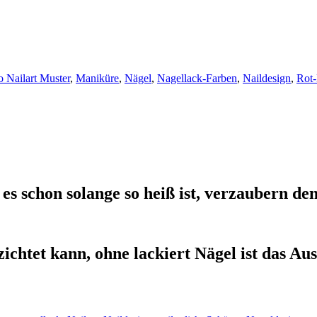
 Nailart Muster
,
Maniküre
,
Nägel
,
Nagellack-Farben
,
Naildesign
,
Rot
 es schon solange so heiß ist, verzaubern de
ichtet kann, ohne lackiert Nägel ist das Aus