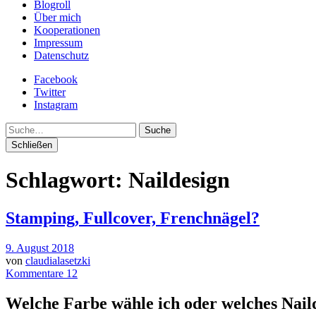
Blogroll
Über mich
Kooperationen
Impressum
Datenschutz
Facebook
Twitter
Instagram
Suche
Schließen
Schlagwort:
Naildesign
Stamping, Fullcover, Frenchnägel?
9. August 2018
von
claudialasetzki
Kommentare 12
Welche Farbe wähle ich oder welches Naild