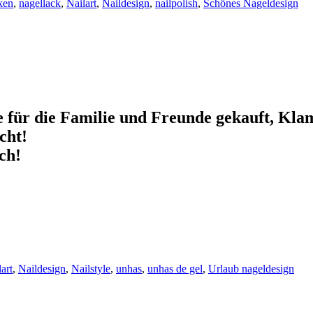
ken
,
nagellack
,
Nailart
,
Naildesign
,
nailpolish
,
Schönes Nageldesign
ke für die Familie und Freunde gekauft, Kla
cht!
ch!
art
,
Naildesign
,
Nailstyle
,
unhas
,
unhas de gel
,
Urlaub nageldesign