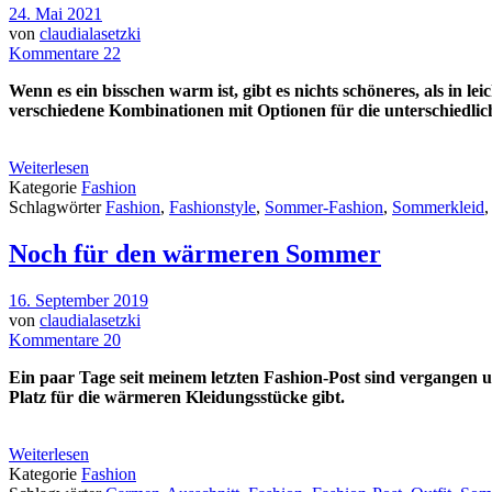
24. Mai 2021
von
claudialasetzki
Kommentare 22
Wenn es ein bisschen warm ist, gibt es nichts schöneres, als in l
verschiedene Kombinationen mit Optionen für die unterschiedlic
Weiterlesen
Kategorie
Fashion
Schlagwörter
Fashion
,
Fashionstyle
,
Sommer-Fashion
,
Sommerkleid
Noch für den wärmeren Sommer
16. September 2019
von
claudialasetzki
Kommentare 20
Ein paar Tage seit meinem letzten Fashion-Post sind vergangen 
Platz für die wärmeren Kleidungsstücke gibt.
Weiterlesen
Kategorie
Fashion