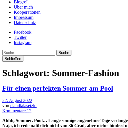
Blogroll
Über mich
Kooperationen
Impressum
Datenschutz
Facebook
Twitter
Instagram
Suche
Schließen
Schlagwort:
Sommer-Fashion
Für einen perfekten Sommer am Pool
22. August 2022
von
claudialasetzki
Kommentare 12
Ahhh, Sommer, Pool… Lange sonnige angenehme Tage verlangen 
Naja, ich rede natürlich nicht von 36 Grad, aber nichts hindert