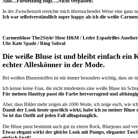
Also…Fortsetzung folgt….Nicht verpassen!
In der Zwischenzeit erreichte mich überraschender Weise eine ganz 
Ich war selbstverständlich super happy als ich die weiße Carm
Carmenbluse The2Style/ Hose H&M / Leder Espadrilles Another A
Uhr Kate Spade / Ring Sobral
Die weiße Bluse ist und bleibt einfach ein K
echter Alleskönner in der Mode.
Bei weißen Blusenstoffen ist mir immer besonders wichtig, dass sie n
Ich kenne keine Frau, die nicht mindestens eine weiße Bluse im Schra
Für meinen Hauttyp passt die Farbe hervorragend und abhängig v
Aber, dass Bilder mehr zeigen als 1000 Worte, ich zeige euch, wie ic
Damit der Look heute sportlich wirkt, habe ich zu meiner Bluse 
So ist das Outfit auf jeden Fall alltagstauglich.
Die Bluse passt bestimmt auch gut zu einem Rock, Bluejeans und ve
Etwas elegant wirkt der gleiche Look mit Pumps, eleganter Tasc
einfach Spaß!