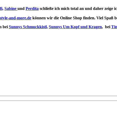
fi,
Sabine
und
Perdita
schließe ich mich total an und daher zeige 
tyle-and-more.de
können wir die Online Shop finden. Viel Spaß 
n bei
Sunnys Schmuckkistl,
Sunnys Um Kopf und Kragen
, bei
Tin