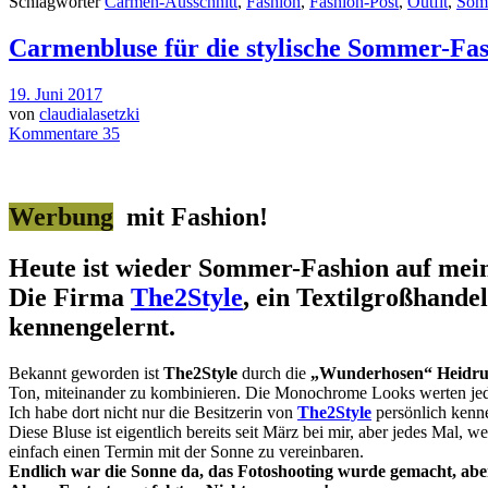
Schlagwörter
Carmen-Ausschnitt
,
Fashion
,
Fashion-Post
,
Outfit
,
Som
Carmenbluse für die stylische Sommer-Fa
19. Juni 2017
von
claudialasetzki
Kommentare 35
Werbung
mit Fashion!
Heute ist wieder Sommer-Fashion auf mei
Die Firma
The2Style
, ein Textilgroßhande
kennengelernt.
Bekannt geworden ist
The2Style
durch die
„Wunderhosen“ Heidrun
Ton, miteinander zu kombinieren.
Die Monochrome Looks werten jede
Ich habe dort nicht nur die Besitzerin von
T
he2Style
persönlich kenne
Diese Bluse ist eigentlich bereits seit März bei mir, aber jedes Mal, 
einfach einen Termin mit der Sonne zu vereinbaren.
Endlich war die Sonne da, das Fotoshooting wurde gemacht, abe