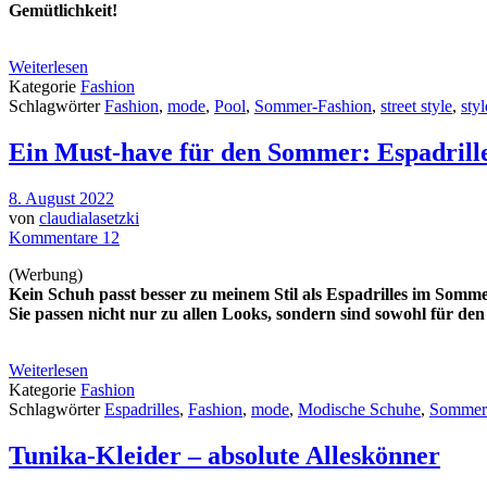
Gemütlichkeit!
Weiterlesen
Kategorie
Fashion
Schlagwörter
Fashion
,
mode
,
Pool
,
Sommer-Fashion
,
street style
,
styl
Ein Must-have für den Sommer: Espadrill
8. August 2022
von
claudialasetzki
Kommentare 12
(Werbung)
Kein Schuh passt besser zu meinem Stil als Espadrilles im Somme
Sie passen nicht nur zu allen Looks, sondern sind sowohl für de
Weiterlesen
Kategorie
Fashion
Schlagwörter
Espadrilles
,
Fashion
,
mode
,
Modische Schuhe
,
Sommer
Tunika-Kleider – absolute Alleskönner