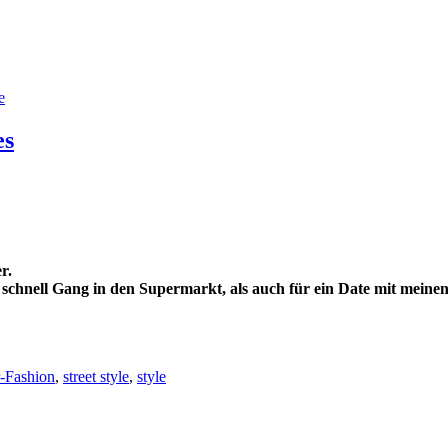
e
es
r.
n schnell Gang in den Supermarkt, als auch für ein Date mit meine
-Fashion
,
street style
,
style