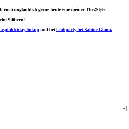
ich euch unglaublich gerne heute
eine meiner The2Style
beim
Stöbern!
aspinkfriday linkup
und bei
Linkparty bei Sabine Gimm.