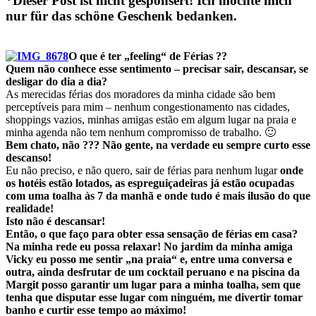
*Dieser Post ist nicht gesponsert!
Ich möchte mich
nur für das schöne Geschenk bedanken.
O que é ter „feeling“ de Férias ??
Quem não conhece esse sentimento – precisar sair, descansar, se
desligar do dia a dia?
As merecidas férias dos moradores da minha cidade são bem
perceptíveis para mim – nenhum congestionamento nas cidades,
shoppings vazios, minhas amigas estão em algum lugar na praia e
minha agenda não tem nenhum compromisso de trabalho. 🙂
Bem chato, não ??? Não gente, na verdade eu sempre curto esse
descanso!
Eu não preciso, e não quero, sair de férias para nenhum lugar
onde
os hotéis estão lotados, as e
spreguiçadeiras
já estão ocupadas
com uma toalha às 7 da manhã e onde tudo é mais ilusão do que
realidade!
Isto não é descansar!
Então, o que faço para obter essa sensação de férias em casa?
Na minha rede eu possa relaxar! No jardim da minha amiga
Vicky eu posso me sentir „na praia“ e, entre uma conversa e
outra, ainda desfrutar de um cocktail peruano e na piscina da
Margit posso garantir um lugar para a minha toalha, sem que
tenha que disputar esse lugar com ninguém, me divertir tomar
banho e curtir esse tempo ao máximo!