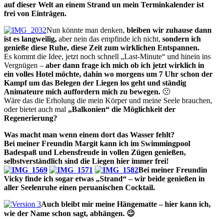
auf dieser Welt an einem Strand un mein Terminkalender ist
frei von Einträgen.
Nun könnte man denken,
bleiben wir zuhause dann
ist es langweilig,
aber nein das empfinde ich nicht,
sondern ich
genieße diese Ruhe, diese Zeit zum wirklichen Entspannen.
Es kommt die Idee, jetzt noch schnell „Last-Minute“ und hinein ins
Vergnügen –
aber dann frage ich mich ob ich jetzt wirklich in
ein volles Hotel möchte, dahin wo morgens um 7 Uhr
schon der
Kampf um das Belegen der Liegen los geht und ständig
Animateure mich auffordern mich zu bewegen.
🙁
Wäre das die Erholung die mein Körper und meine Seele brauchen,
oder bietet auch mal
„Balkonien“ die Möglichkeit der
Regenerierung?
Was macht man wenn einem dort das Wasser fehlt?
Bei meiner Freundin Margit kann ich im Swimmingpool
Badespaß und Lebensfreude in vollen Zügen genießen,
selbstverständlich sind die Liegen hier immer frei!
Bei meiner Freundin
Vicky finde ich sogar etwas „Strand“ – wir beide genießen in
aller Seelenruhe einen peruanischen Cocktail.
Auch bleibt mir meine Hängematte – hier kann ich,
wie der Name schon sagt, abhängen. 😉