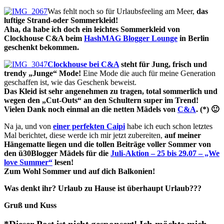
Was fehlt noch so für Urlaubsfeeling am Meer,
das
luftige Strand-oder
Sommerkleid!
Aha, da habe ich doch ein leichtes Sommerkleid von
Clockhouse C&A beim
HashMAG Blogger Lounge
in Berlin
geschenkt bekommen.
Clockhouse bei C&A
steht für Jung, frisch und
trendy „Junge“ Mode!
Eine Mode die auch für meine Generation
geschaffen ist, wie das Geschenk beweist.
Das Kleid ist sehr angenehmen zu tragen, total sommerlich und
wegen den „Cut-Outs“ an den Schultern super im Trend!
Vielen Dank noch einmal an die netten Mädels von
C&A
. (*) 🙂
Na ja, und von
einer perfekten Caipi
habe ich euch schon letztes
Mal berichtet, diese werde ich mir jetzt zubereiten,
auf meiner
Hängematte liegen und die tollen Beiträge voller Sommer von
den ü30Blogger Mädels für die
Juli-Aktion – 25 bis 29.07 – „We
love Summer“
lesen!
Zum Wohl Sommer und auf dich Balkonien!
Was denkt ihr? Urlaub zu Hause ist überhaupt Urlaub???
Gruß und Kuss