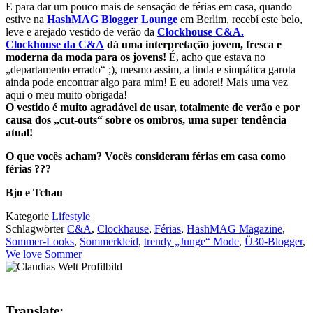
E para dar um pouco mais de sensação de férias em casa, quando
estive na
HashMAG Blogger Lounge
em Berlim, recebí este belo,
leve e arejado vestido de verão da
Clockhouse C&A.
Clockhouse da C&A
dá uma interpretação jovem, fresca e
moderna da moda para os jovens!
É, acho que estava no
„departamento errado“ ;), mesmo assim, a linda e simpática garota
ainda pode encontrar algo para mim! E eu adorei! Mais uma vez
aqui o meu muito obrigada!
O vestido é muito agradável de usar, totalmente de verão e por
causa dos „cut-outs“ sobre os ombros, uma super tendência
atual!
O que vocês acham? Vocês consideram férias em casa como
férias ???
Bjo e Tchau
Kategorie
Lifestyle
Schlagwörter
C&A
,
Clockhause
,
Férias
,
HashMAG Magazine
,
Sommer-Looks
,
Sommerkleid
,
trendy „Junge“ Mode
,
Ü30-Blogger
,
We love Sommer
Translate: