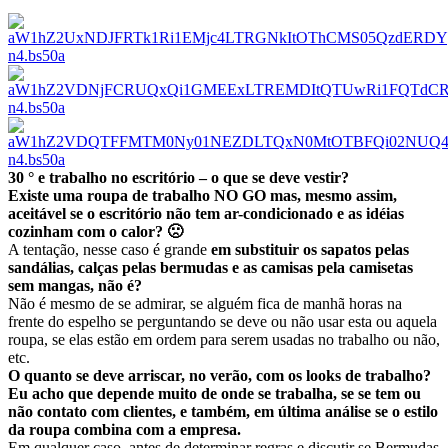
30 ° e trabalho no escritório – o que se deve vestir?
Existe uma roupa de trabalho NO GO mas, mesmo assim,
aceitável se o escritório não tem ar-condicionado e as idéias
cozinham com o calor? 🙁
A tentação, nesse caso é grande
em substituir os sapatos pelas
sandálias, calças pelas bermudas e as camisas pela camisetas
sem mangas, não é?
Não é mesmo de se admirar, se alguém fica de manhã horas na
frente do espelho se perguntando se deve ou não usar esta ou aquela
roupa, se elas estão em ordem para serem usadas no trabalho ou não,
etc.
O
quanto se deve arriscar, no verão, com os looks de trabalho?
Eu acho que depende muito de onde se trabalha, se se tem ou
não contato com clientes, e também, em última análise se o estilo
da roupa combina com a empresa.
Em qualquer caso, antes de determinar regras e discutir se Bermudas