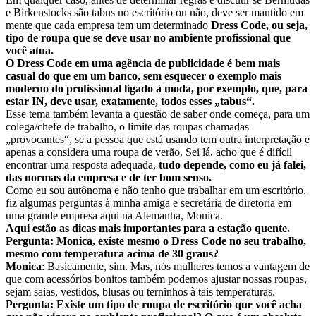
e Birkenstocks são tabus no escritório ou não, deve ser mantido em
mente que cada empresa tem um determinado
Dress Code, ou seja,
tipo de roupa que se deve usar no ambiente profissional que
você atua.
O Dress Code em uma agência de publicidade é bem mais
casual do que em um banco, sem esquecer o exemplo mais
moderno do profissional ligado à moda, por exemplo, que, para
estar IN, deve usar, exatamente, todos esses „tabus“.
Esse tema também levanta a questão de saber onde começa, para um
colega/chefe de trabalho, o limite das roupas chamadas
„provocantes“, se a pessoa que está usando tem outra interpretação e
apenas a considera uma roupa de verão. Sei lá, acho que é difícil
encontrar uma resposta adequada,
tudo depende, como eu já falei,
das normas da empresa e de ter bom senso.
Como eu sou autônoma e não tenho que trabalhar em um escritório,
fiz algumas perguntas à minha amiga e secretária de diretoria em
uma grande empresa aqui na Alemanha, Monica.
Aqui estão as dicas mais importantes para a estação quente.
Pergunta: Monica, existe mesmo o Dress Code no seu trabalho,
mesmo com temperatura acima de 30 graus?
Monica
: Basicamente, sim. Mas, nós mulheres temos a vantagem de
que com acessórios bonitos também podemos ajustar nossas roupas,
sejam saias, vestidos, blusas ou terninhos à tais temperaturas.
Pergunta: Existe um tipo de roupa de escritório que você acha