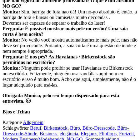
que não vigora no ambiente profissional? O que é um absoluto
NO GO?
Monica:
Sim, barriga de fora nao dá! Um no-go absoluto é, então, a
barriga de fora e blusas ou camisetas muito decotadas .
Devemos ser capazes de separar o trabalho do laser!
Pergunta: É possível mostrar mais pele no verão? Uma saia
curta é bem aceita?
Monica:
No verão você mostra automaticamente mais pele, mas não
deve ser provocante. Portanto, a saia curta é uma questão de idade e
nem sempre é apropriada.
Pergunta: E nos pés? As Havaianas / Birkenstock são
permitidas no escritório?
Monica:
Ninguém pode proibir se usar Havaianas ou Birkenstock
no escritório. Felizmente, ninguém usa sandálias aqui no meu
escritório e isso é muito bom. Acho que aqui, simplesmente, não é o
lugar adequado para usá-las.
Obrigada Monica,
pelo
seu tempo dispensado para esta
entrevista. 🙂
Bjos e Tchau
Kategorie
Allgemein
Schlagwörter
Beruf
,
Birkenstock
,
Büro
,
Büro-Dresscode
,
Büro-
Dresscode-Sünde
,
Business
,
elegância
,
Eleganz
,
Flipflops
,
Freizeit
,
Modern Business/Modebereich
,
NO GO
,
Sommerkleidung
,