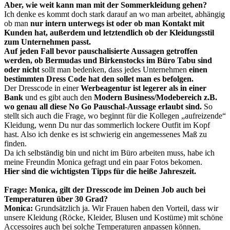
Aber, wie weit kann man mit der Sommerkleidung gehen?
Ich denke es kommt doch stark darauf an wo man arbeitet, abhängig
ob man
nur intern unterwegs ist oder ob man Kontakt mit
Kunden hat, außerdem und letztendlich ob der Kleidungsstil
zum Unternehmen passt.
Auf jeden Fall bevor pauschalisierte Aussagen getroffen
werden, ob Bermudas und Birkenstocks im Büro Tabu sind
oder nicht
sollt man bedenken, dass jedes Unternehmen
einen
bestimmten Dress Code hat den sollet man es befolgen.
Der Dresscode in einer
Werbeagentur ist legerer als in einer
Bank
und es gibt auch den
Modern Business/Modebereich z.B.
wo genau all diese No Go Pauschal-Aussage erlaubt sind.
So
stellt sich auch die Frage, wo beginnt für die Kollegen „aufreizende“
Kleidung, wenn Du nur das sommerlich lockere Outfit im Kopf
hast. Also ich denke es ist schwierig ein angemessenes Maß zu
finden.
Da ich selbständig bin und nicht im Büro arbeiten muss, habe ich
meine Freundin Monica gefragt und ein paar Fotos bekomen.
Hier sind die wichtigsten Tipps für die heiße Jahreszeit.
Frage: Monica, gilt der Dresscode im Deinen Job auch bei
Temperaturen über 30 Grad?
Monica:
Grundsätzlich ja. Wir Frauen haben den Vorteil, dass wir
unsere Kleidung (Röcke, Kleider, Blusen und Kostüme) mit schöne
Accessoires auch bei solche Temperaturen anpassen können.