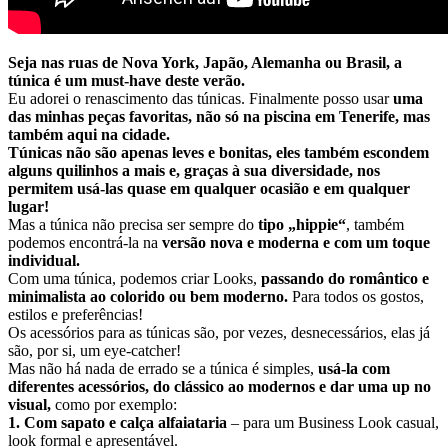
Seja nas ruas de Nova York, Japão, Alemanha ou Brasil, a
túnica é um must-have deste verão.
Eu adorei o renascimento das túnicas. Finalmente posso usar
uma
das minhas peças favoritas, não só na piscina em Tenerife, mas
também aqui na cidade.
Túnicas não são apenas leves e bonitas, eles também escondem
alguns quilinhos a mais e, graças à sua diversidade, nos
permitem usá-las quase em qualquer ocasião e em qualquer
lugar!
Mas a túnica não precisa ser sempre do
tipo „hippie“
, também
podemos encontrá-la na
versão nova e moderna e com um toque
individual.
Com uma túnica, podemos criar Looks,
passando do romântico e
minimalista ao colorido ou bem moderno.
Para todos os gostos,
estilos e preferências!
Os acessórios para as túnicas são, por vezes, desnecessários, elas já
são, por si, um
eye-catcher!
Mas não há nada de errado se a túnica é simples,
usá-la com
diferentes acessórios, do clássico ao modernos e dar uma up no
visual,
como por exemplo:
1. Com sapato e calça alfaiataria
– para um Business Look casual,
look formal e apresentável.