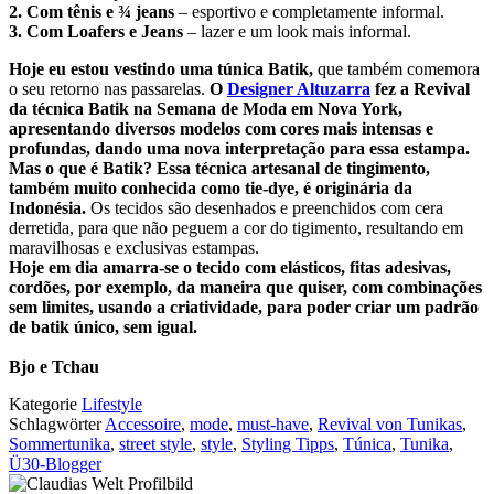
2. Com tênis e ¾ jeans
– esportivo e completamente informal.
3. Com Loafers e Jeans
– lazer e um look mais informal.
Hoje eu estou vestindo uma túnica Batik,
que também comemora
o seu retorno nas passarelas.
O
Designer Altuzarra
fez a Revival
da técnica Batik na Semana de Moda em Nova York,
apresentando diversos modelos com cores mais intensas e
profundas, dando uma nova interpretação para essa estampa.
Mas o que é Batik?
Essa técnica artesanal de tingimento,
também muito conhecida como tie-dye, é originária da
Indonésia.
Os tecidos são desenhados e preenchidos com cera
derretida, para que não peguem a cor do tigimento, resultando em
maravilhosas e exclusivas estampas.
Hoje em dia amarra-se o tecido com elásticos, fitas adesivas,
cordões, por exemplo, da maneira que quiser, com combinações
sem limites, usando a criatividade, para poder criar um padrão
de batik único, sem igual.
Bjo e Tchau
Kategorie
Lifestyle
Schlagwörter
Accessoire
,
mode
,
must-have
,
Revival von Tunikas
,
Sommertunika
,
street style
,
style
,
Styling Tipps
,
Túnica
,
Tunika
,
Ü30-Blogger