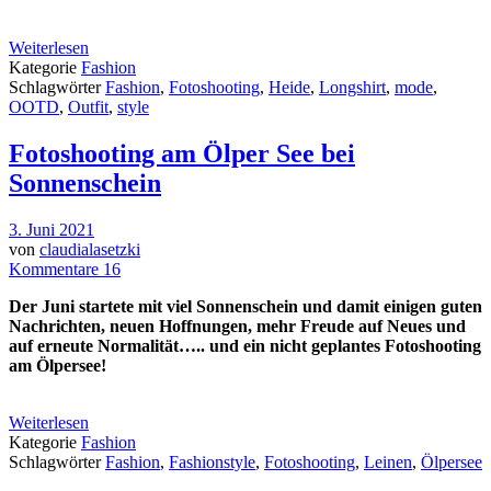
Weiterlesen
Kategorie
Fashion
Schlagwörter
Fashion
,
Fotoshooting
,
Heide
,
Longshirt
,
mode
,
OOTD
,
Outfit
,
style
Fotoshooting am Ölper See bei
Sonnenschein
3. Juni 2021
von
claudialasetzki
Kommentare 16
Der Juni startete mit viel Sonnenschein und damit einigen guten
Nachrichten, neuen Hoffnungen, mehr Freude auf Neues und
auf erneute Normalität….. und ein nicht geplantes Fotoshooting
am Ölpersee!
Weiterlesen
Kategorie
Fashion
Schlagwörter
Fashion
,
Fashionstyle
,
Fotoshooting
,
Leinen
,
Ölpersee