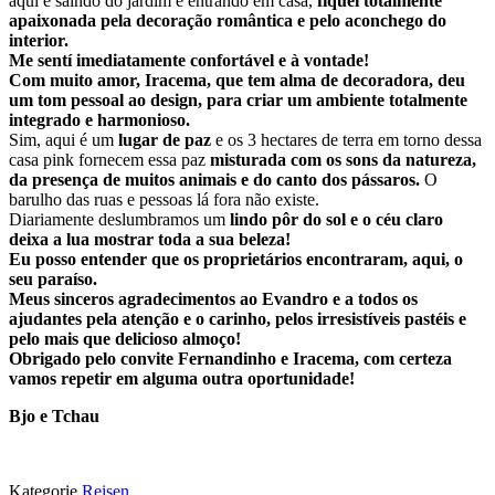
aqui e saindo do jardim e entrando em casa,
fiquei totalmente
apaixonada pela decoração romântica e pelo aconchego do
interior.
Me sentí imediatamente confortável e à vontade!
Com muito amor, Iracema, que tem alma de decoradora, deu
um tom pessoal ao design, para criar um ambiente totalmente
integrado e harmonioso.
Sim, aqui é um
lugar de paz
e os 3 hectares de terra em torno dessa
casa pink fornecem essa paz
misturada com os sons da natureza,
da presença de muitos animais e do canto dos pássaros.
O
barulho das ruas e pessoas lá fora não existe.
Diariamente deslumbramos um
lindo pôr do sol e o céu claro
deixa a lua mostrar toda a sua beleza!
Eu posso entender que os proprietários encontraram, aqui, o
seu paraíso.
Meus sinceros agradecimentos ao Evandro e a todos os
ajudantes pela atenção e o carinho, pelos irresistíveis pastéis e
pelo mais que delicioso almoço!
Obrigado pelo convite Fernandinho e Iracema, com certeza
vamos repetir em alguma outra oportunidade!
Bjo e Tchau
Kategorie
Reisen