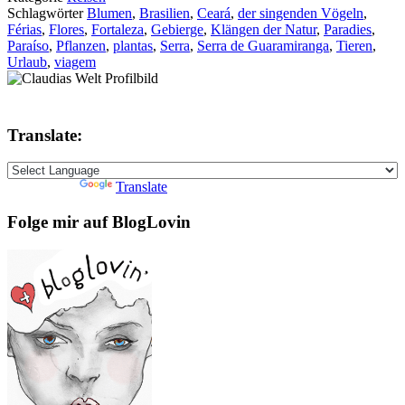
Schlagwörter
Blumen
,
Brasilien
,
Ceará
,
der singenden Vögeln
,
Férias
,
Flores
,
Fortaleza
,
Gebierge
,
Klängen der Natur
,
Paradies
,
Paraíso
,
Pflanzen
,
plantas
,
Serra
,
Serra de Guaramiranga
,
Tieren
,
Urlaub
,
viagem
Translate:
Powered by
Translate
Folge mir auf BlogLovin