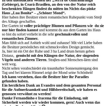
In den unendlichen Weiten der „Serra de Guaramiranga“
(Gebierge), in Ceará-Brasilien, an den von der Natur reich
beschenkten Hängen findest du mitten im Nichts das pinke
Haus „Lua Bonita“ – „Schöner Mond“.
Hier haben ihre Besitzer einen romantischen Ruhepunkt vom Streβ
des Alttags geschaffen.
Der Garten ist
voller prächtiger Blumen und Pflanzen wie du sie
nur hier finden kannst
und kommst du aus dem Garten ins Haus
so bist du sofort verliebt in die sehr
geschmakvollen und
romantischen Zimmer.
Man fühlt sich auf Anhieb wohl und zuhause! Mit viel Liebe haben
die Besitzer persönliches mit schmuckvollen Design gemischt.
Ja, hier ist ein Ort der Ruhe und 3 ha Land drum herum geben
Distanz,
gemischt mit den Klängen der Natur, der singenden
Vögeln und anderen Tieren
. Straβen-und Menschen-lärm sind
weit weg.
Nicht selten verabschiedet ein traumhafter Sonnenuntergang den
Tag und bei klarem Himmel zeigt der Mond seine Schönheit!
Ich kann verstehen, dass die Besitzer hier ihr Paradies
gefunden haben.
Ein herzlichen Dank an Evandro und dem gesamten Personal
für die Aufmerksamkeit und Hilfsbereitschaft, wir haben es
genossen verwöhnt zu werden!
Danke Fernandinho e Iracema für die Einladung, mit
Sicherheit werden wir wieder kommen, gern! Auch wenn das