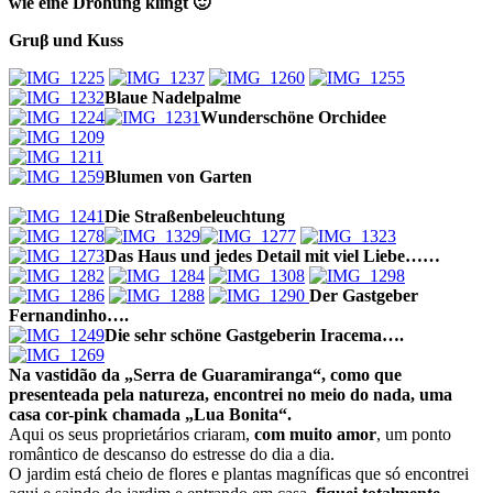
wie eine Drohung klingt 🙂
Gruβ und Kuss
Blaue Nadelpalme
Wunderschöne Orchidee
Blumen von Garten
Die Straßenbeleuchtung
Das Haus und jedes Detail mit viel Liebe……
Der Gastgeber
Fernandinho….
Die sehr schöne
Gastgeberin Iracema….
Na vastidão da „Serra de Guaramiranga“, como que
presenteada pela natureza, encontrei no meio do nada, uma
casa cor-pink chamada „Lua Bonita“.
Aqui os seus proprietários criaram,
com muito amor
, um ponto
romântico de descanso do estresse do dia a dia.
O jardim está cheio de flores e plantas magníficas que só encontrei