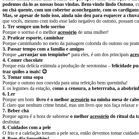
podemos dá-lo as nossas boas vindas.
Bem-vindo lindo Outono
, 
ou chá quente, com um cobertor aconchegante, com os cardigans 
Mas,
se apesar de tudo isso, ainda não deu para esquecer a chuva
que vocês, mesmo com todo esse lado negativo do outono, possam cur
1. Ter sempre um belo sorriso
Porque o sorriso é o melhor
acessório
de uma mulher!
2. Praticar esporte, caminhar
Porque caminhando no meio da paisagem colorida do outono ou pratic
3. Passar tempo com a família e amigos
Porque
„arranjar um tempinho“
para eles, é um dos principais
aces
4. Comer chocolate
Porque esta delícia estimula a
produção de serotonina
–
felicidade pu
traz quilos a mais! 😉
5.
Tomar uma sopa
Porque o outono
nos convida para uma refeição bem quentinha!
E os legumes da estação,
como a cenoura, a beterrraba, a abobrin
6. Ler
Porque um bom
livro é o melhor
acessório
na minha mesa de cabe
É claro que nenhum crime brutal, mas um livro que nos faça relaxar 
7. Beber chá
Porque agora é a hora de saborear
o melhor
acessório
do ritual da t
desfrutar.
8. Cuidados com a pele
O frio e a calefação tornam a pele seca, então devemos tomar cuidad
9. Bom dia
Smoothies!