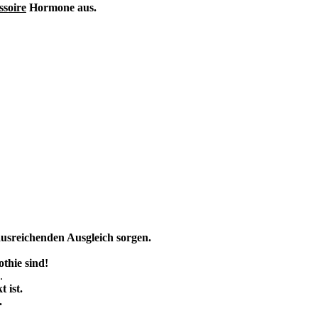
ssoire
Hormone aus.
usreichenden Ausgleich sorgen.
othie sind!
.
t ist.
.