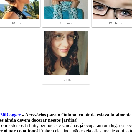
10. Eni
11. Heidi
12. Uschi
15. Ela
ü30Blogger
– Acessórios para o Outono, eu ainda estava totalmente
es ainda devem decorar nossos jardins!
com todos os t-shirts, bermudas e sandálias já ocuparam um lugar espec
er oi para o outono!
Embora ele ainda não esteja oficialmente aqui, o t