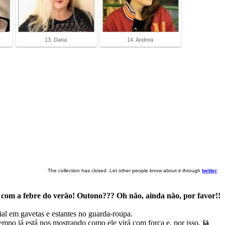
13. Dana
14. Andrea
The collection has closed. Let other people know about it through
twitter
.
 com a febre do verão!
Outono??? Oh não, ainda não, por favor!!
ial em gavetas e estantes no guarda-roupa.
empo já está nos mostrando como ele virá com força e, por isso,
já