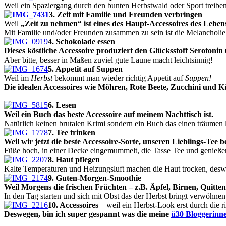
Weil ein Spaziergang durch den bunten Herbstwald oder Sport treibe
3. Zeit mit Familie und Freunden verbringen
Weil
„Zeit zu nehmen“ ist eines des Haupt-
Accessoires
des Leben
Mit Familie und/oder Freunden zusammen zu sein ist die Melancholie
4. Schokolade essen
Dieses köstliche
Accessoire
produziert den Glücksstoff Serotonin
Aber bitte, besser in Maßen zuviel gute Laune macht leichtsinnig!
5. Appetit auf Suppen
Weil i
m
Herbst
bekommt man wieder richtig Appetit auf
Suppen!
Die idealen Accessoires
wie Möhren, Rote Beete, Zucchini und Kü
6. Lesen
Weil ein Buch das beste
Accessoire
auf meinem Nachttisch ist.
Natürlich keinen brutalen Krimi sondern ein Buch das einen träumen l
7. Tee trinken
Weil wir jetzt die beste
Accessoire
-Sorte, unseren Lieblings-Tee 
Füße hoch, in einer Decke eingemummelt, die Tasse Tee und genieße
8. Haut pflegen
Kalte Temperaturen und Heizungsluft machen die Haut trocken, desw
9. Guten-Morgen-Smoothie
Weil Morgens die frischen Früchten – z.B. Äpfel, Birnen, Quitt
In den Tag starten und sich mit Obst das der Herbst bringt verwöhnen
10. Accessoires
– weil ein Herbst-Look erst durch die r
Deswegen, bin ich super gespannt was die meine
ü30 Bloggerinn