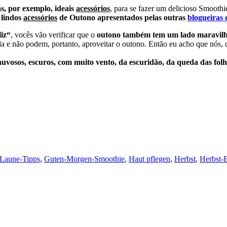
s, por exemplo, ideais
acessórios
, para se fazer um delicioso Smooth
s
lindos
acessórios
de Outono apresentados pelas outras
blogueiras 
liz“
, vocês vão verificar que o
outono também tem um lado maravilhos
da e não podem, portanto, aproveitar o outono. Então eu acho que nós,
huvosos, escuros, com muito vento, da escuridão, da queda das fol
Laune-Tipps
,
Guten-Morgen-Smoothie
,
Haut pflegen
,
Herbst
,
Herbst-