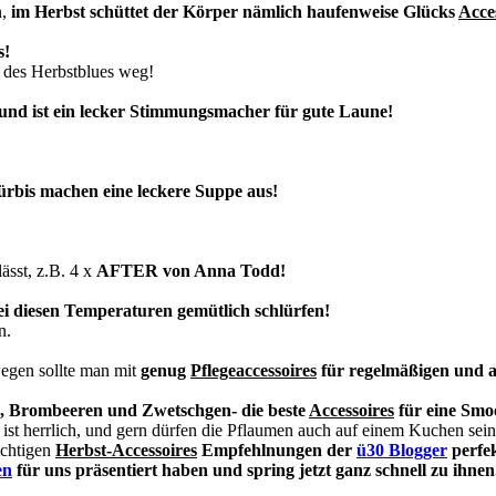
n,
im Herbst schüttet der Körper nämlich haufenweise
Glücks
Acce
s!
 des Herbstblues weg!
 und ist ein lecker Stimmungsmacher für gute Laune!
rbis machen eine leckere Suppe aus!
ässt, z.B. 4 x
AFTER von Anna Todd!
bei diesen Temperaturen gemütlich schlürfen!
n.
egen sollte man mit
genug
Pflegeaccessoires
für regelmäßigen und a
en, Brombeeren und Zwetschgen- die beste
Accessoires
für eine Smo
 ist herrlich, und gern dürfen die Pflaumen auch auf einem Kuchen sein
ichtigen
Herbst-Accessoires
Empfehlnungen der
ü30 Blogger
perfek
en
für uns präsentiert haben und spring jetzt ganz schnell zu ihnen