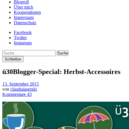
Blogroll
Über mich
Kooperationen
Impressum
Datenschutz
Facebook
Twitter
Instagram
Suche
Schließen
ü30Blogger-Special: Herbst-Accessoires
13. September 2015
von
claudialasetzki
Kommentare 43