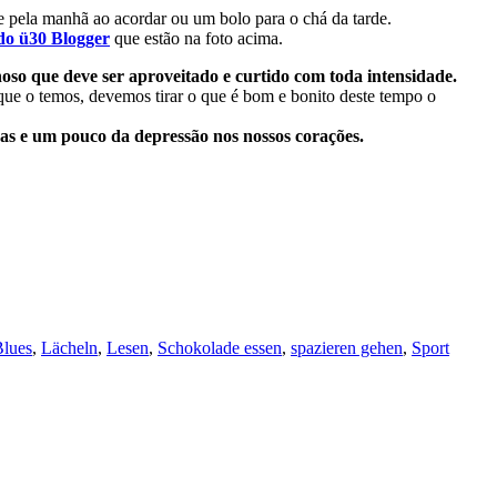
ie pela manhã ao acordar ou um bolo para o chá da tarde.
do ü30 Blogger
que estão na foto acima.
o que deve ser aproveitado e curtido com toda intensidade.
 que o temos, devemos tirar o que é bom e bonito deste tempo o
has e um pouco da depressão nos nossos corações.
Blues
,
Lächeln
,
Lesen
,
Schokolade essen
,
spazieren gehen
,
Sport