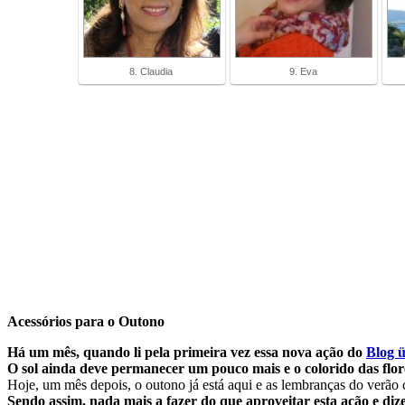
8. Claudia
9. Eva
Acessórios para o Outono
Há um mês, quando li pela primeira vez essa nova ação do
Blog 
O sol ainda deve permanecer um pouco mais e o colorido das flor
Hoje, um mês depois, o outono já está aqui e as lembranças do verão 
Sendo assim, nada mais a fazer do que aproveitar esta ação e
diz