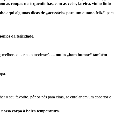
om as roupas mais quentinhas, com as velas, lareira, vinho tinto
tenho aqui algumas dicas de „acessórios para um outono feliz“
para
nios da felicidade.
r, melhor comer com moderação –
muito „bom humor“ também
opa.
r o seu favorito, pôr os pés para cima, se enrolar em um cobertor e
 nosso corpo à baixa temperatura.