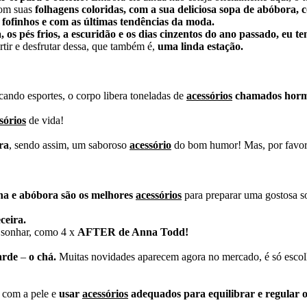
com suas
folhagens coloridas, com a sua deliciosa sopa de abóbora, c
fofinhos e com as últimas tendências da moda.
, os pés frios, a escuridão e os dias cinzentos do ano passado, eu 
tir e desfrutar dessa, que também é,
uma linda estação.
ando esportes, o corpo libera toneladas de
acessórios
chamados hormô
sórios
de vida!
ra
, sendo assim, um saboroso
acessório
do bom humor! Mas, por favo
ha e abóbora são os melhores
acessórios
para preparar uma gostosa s
ceira.
e sonhar, como 4 x
AFTER de Anna Todd!
arde
–
o chá.
Muitas novidades aparecem agora no mercado, é só escolhe
o com a pele e
usar
acessórios
adequados para equilibrar e regular o