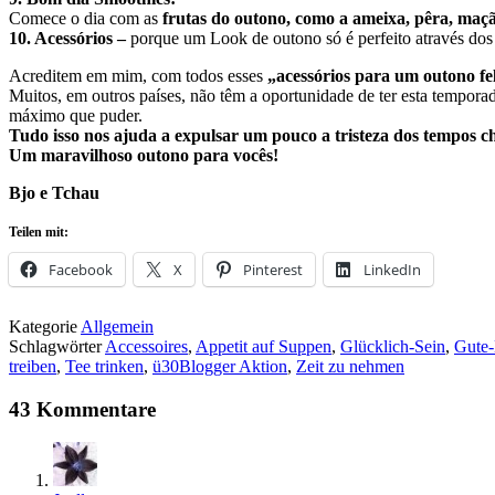
Comece o dia com as
frutas do outono, como a ameixa, pêra, maçã
10. Acessórios –
porque um Look de outono só é perfeito através do
Acreditem em mim, com todos esses
„acessórios para um outono fe
Muitos, em outros países, não têm a oportunidade de ter esta tempora
máximo que puder.
Tudo isso nos ajuda a expulsar um pouco a tristeza dos tempos c
Um maravilhoso outono para vocês!
Bjo e Tchau
Teilen mit:
Facebook
X
Pinterest
LinkedIn
Kategorie
Allgemein
Schlagwörter
Accessoires
,
Appetit auf Suppen
,
Glücklich-Sein
,
Gute-
treiben
,
Tee trinken
,
ü30Blogger Aktion
,
Zeit zu nehmen
43 Kommentare