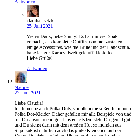
Antworten
claudialasetzki
25. Juni 2021
Vielen Dank, liebe Sunny! Es hat mir viel Spaß
gemacht, das komplette Outfit zusammenzustellen –
einige Accessoires, wie die Brille und der Handschuh,
habe ich zur Karnevalszeit gekauft! kkkkkkk
Liebe Grüße!
Antworten
Nadine
23. Juni 2021
Liebe Claudia!
Ich liiiiieebe auch Polka Dots, vor allem die süßen femininen
Polka Dot-Kleider. Daher gefallen mir alle Beispiele von und
mit Dir ausnehmend gut. Das erste Kleid steht Dir genial gut
und Du siehst darin mit dem großen Hut so mondän aus.
Supersüß ist natürlich auch das pinke Kleidchen auf der
Vespa. Du siehst auf allen Bildern und in allen Kombis