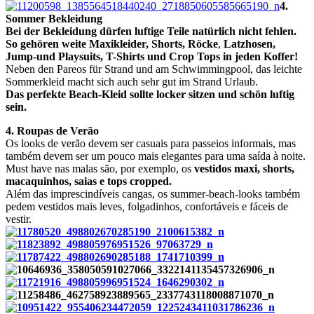
4.
Sommer Bekleidung
Bei der Bekleidung dürfen luftige Teile natürlich nicht fehlen.
So gehören weite Maxikleider, Shorts, Röcke
,
Latzhosen,
Jump-und
Playsuits
, T-Shirts und Crop Tops in jeden Koffer!
Neben den Pareos für Strand und am Schwimmingpool, das leichte
Sommerkleid macht sich auch sehr gut im Strand Urlaub.
Das perfekte Beach-Kleid sollte locker sitzen und schön luftig
sein.
4. R
oupas de Verão
Os looks de verão devem ser casuais para passeios informais, mas
também devem ser um pouco mais elegantes para uma saída à noite.
Must have nas malas são, por exemplo, os
vestidos maxi, shorts,
macaquinhos, saias e tops cropped.
Além das imprescindíveis cangas, os summer-beach-looks também
pedem vestidos mais leves
,
folgadinhos
,
confortáveis e fáceis de
vestir.