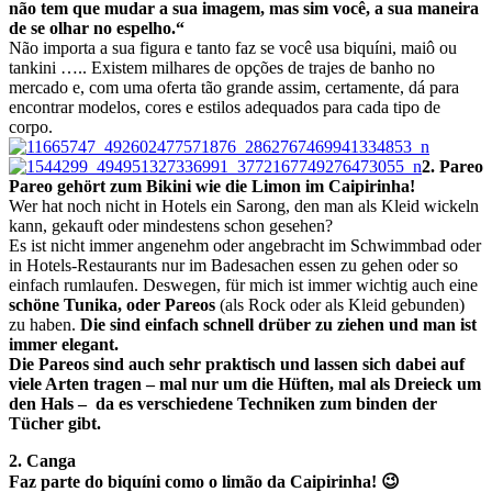
não tem que mudar a sua imagem, mas sim você, a sua maneira
de se olhar no espelho.“
Não importa a sua figura e tanto faz se você usa biquíni, maiô ou
tankini ….. Existem milhares de opções de trajes de banho no
mercado e, com uma oferta tão grande assim, certamente, dá para
encontrar modelos, cores e estilos adequados para cada tipo de
corpo.
2. Pareo
Pareo gehört zum Bikini wie die Limon im Caipirinha!
Wer hat noch nicht in Hotels ein Sarong, den man als Kleid wickeln
kann, gekauft oder mindestens schon gesehen?
Es ist nicht immer angenehm oder angebracht im Schwimmbad oder
in Hotels-Restaurants nur im Badesachen essen zu gehen oder so
einfach rumlaufen. Deswegen, für mich ist immer wichtig auch eine
schöne Tunika, oder Pareos
(als Rock oder als Kleid gebunden)
zu haben.
Die sind einfach schnell drüber zu ziehen und man ist
immer elegant.
Die Pareos sind auch sehr praktisch und lassen sich dabei auf
viele Arten tragen – mal nur um die Hüften, mal als Dreieck um
den Hals – da es verschiedene Techniken zum binden der
Tücher gibt.
2. Canga
Faz parte do biquíni como o limão da Caipirinha! 😉