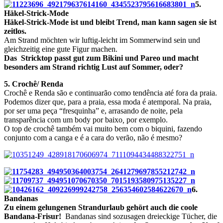
5.
Häkel-Strick-Mode
Häkel-Strick-Mode ist und bleibt Trend, man kann sagen sie ist
zeitlos.
Am Strand möchten wir luftig-leicht im Sommerwind sein und
gleichzeitig eine gute Figur machen.
Das Stricktop passt gut zum Bikini und Pareo und macht
besonders am Strand richtig Lust auf Sommer, oder?
5. Crochê/ Renda
Crochê e Renda são e continuarão como tendência até fora da praia.
Podemos dizer que, para a praia, essa moda é atemporal. Na praia,
por ser uma peça “fresquinha” e, arrasando de noite, pela
transparência com um body por baixo
,
por exemplo.
O top de crochê também vai muito bem com o biquini, fazendo
conjunto com a canga e é a cara do verão, não é mesmo?
6.
Bandanas
Zu einem gelungenen Strandurlaub gehört auch die coole
Bandana-Frisur!
Bandanas sind sozusagen dreieckige Tücher, die