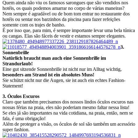
Quem ainda não viu os famosos sarongues que são vendidos nos
hotéis, os quais podemos amarrar no corpo de várias maneiras?
Nem sempre é agradável ou de bom tom entrar no restaurante dos
hotéis ou sentar nos barzinhos da piscina para fazer refeições
somente com os trajes de banho.
É por isso que, para mim, é sempre importante levar uma bela túnica
ou cangas. Elas são fáceis de vestir e estamos sempre elegantes.
3.
Sonnenbrille
Natürlich braucht man auch eine
Sonnenbrille im
Strandurlaub!
Eine gut sitzende Sonnenbrille ist nicht nur im Alltag wichtig,
besonders am Strand ist ein absolutes Muss!
Sie schützt nicht nur die Augen, sie ist auch ein echtes Fashion-
Statement!
3. Óculos Escuros
Claro que também precisamos dos nossos lindos óculos escuros nas
nossas férias na praia, eles não poderiam mesmo faltar nessa lista!
Se eles já são importantes na vida cotidiana, na praia, então, nem se
fala, é uma obrigação!
Além de proteger a visão, os óculos de sol são também um acessório
super fashion.