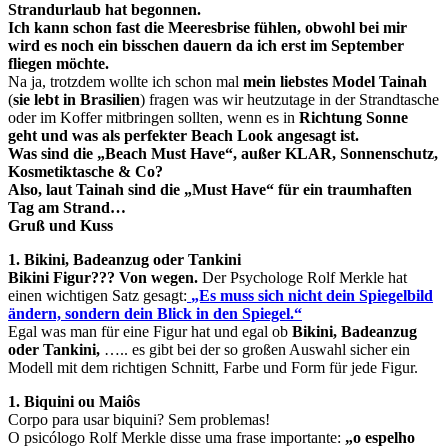
Strandurlaub hat begonnen.
Ich kann schon fast die Meeresbrise fühlen, obwohl bei mir
wird es noch ein bisschen dauern da ich erst im September
fliegen möchte.
Na ja, trotzdem wollte ich schon mal
mein liebstes Model
Tainah
(
sie lebt in Brasilien
) fragen was wir heutzutage in der Strandtasche
oder im Koffer mitbringen sollten, wenn es in
Richtung Sonne
geht und was als perfekter Beach Look angesagt ist.
Was sind die „Beach Must Have“, außer KLAR, Sonnenschutz,
Kosmetiktasche & Co?
Also, laut Tainah sind die „Must Have“ für ein traumhaften
Tag am Strand…
Gruß und Kuss
1. Bikini, Badeanzug oder Tankini
Bikini Figur??? Von wegen.
Der Psychologe Rolf Merkle hat
einen wichtigen Satz gesagt:
„Es muss sich nicht dein Spiegelbild
ändern, sondern dein Blick in den Spiegel.“
Egal was man für eine Figur hat und egal ob
Bikini, Badeanzug
oder Tankini,
….. es gibt bei der so großen Auswahl sicher ein
Modell mit dem richtigen Schnitt, Farbe und Form für jede Figur.
1. Biquini ou Maiôs
Corpo para usar biquini? Sem problemas!
O psicólogo Rolf Merkle disse uma frase importante:
„o espelho