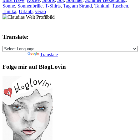
Must Have
,
Röcke
,
Shorts
,
Sol
,
Sommer
,
Sommer Bekleidung
,
Sonne
,
Sonnenbrille
,
T-Shirts
,
Tag am Strand
,
Tankini
,
Taschen
,
Tunika
,
Urlaub
,
verão
Translate:
Powered by
Translate
Folge mir auf BlogLovin