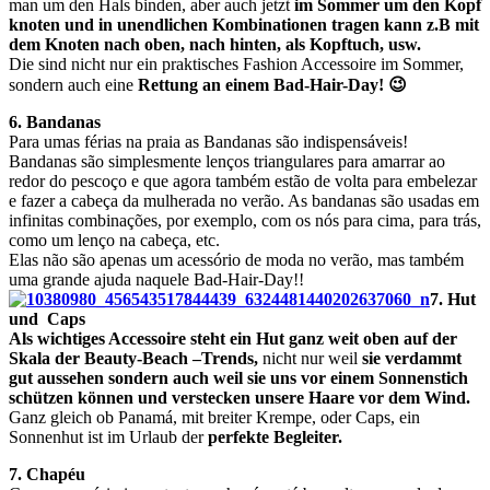
man um den Hals binden, aber auch jetzt
im Sommer um den Kopf
knoten und in unendlichen Kombinationen tragen kann z.B mit
dem Knoten nach oben, nach hinten, als Kopftuch, usw.
Die sind nicht nur ein praktisches Fashion Accessoire im Sommer,
sondern auch eine
Rettung an einem Bad-Hair-Day! 😉
6. Bandanas
Para umas férias na praia as Bandanas são indispensáveis!
Bandanas são simplesmente lenços triangulares para amarrar ao
redor do pescoço e que agora também estão de volta para embelezar
e fazer a cabeça da mulherada no verão. As bandanas são usadas em
infinitas combinações, por exemplo, com os nós para cima, para trás,
como um lenço na cabeça, etc.
Elas não são apenas um acessório de moda no verão, mas também
uma grande ajuda naquele Bad-Hair-Day!!
7. Hut
und Caps
Als wichtiges Accessoire steht ein Hut ganz weit oben auf der
Skala der Beauty-Beach –Trends,
nicht nur weil
sie verdammt
gut aussehen sondern auch weil sie uns vor einem Sonnenstich
schützen können und verstecken unsere Haare vor dem Wind.
Ganz gleich ob Panamá, mit breiter Krempe, oder Caps, ein
Sonnenhut ist im Urlaub der
perfekte Begleiter.
7. Chapéu