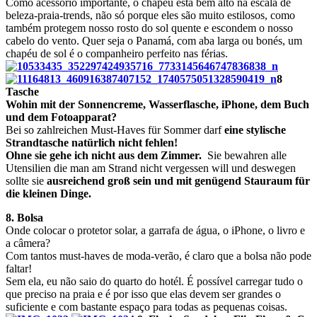
Como acessório importante, o chapéu está bem alto na escala de
beleza-praia-trends, não só porque eles são muito estilosos, como
também protegem nosso rosto do sol quente e escondem o nosso
cabelo do vento. Quer seja o Panamá, com aba larga ou bonés, um
chapéu de sol é o companheiro perfeito nas férias.
8
Tasche
Wohin mit der Sonnencreme, Wasserflasche, iPhone, dem Buch
und dem Fotoapparat?
Bei so zahlreichen Must-Haves für Sommer darf
eine stylische
Strandtasche natürlich nicht fehlen!
Ohne sie gehe ich nicht aus dem Zimmer.
Sie bewahren alle
Utensilien die man am Strand nicht vergessen will und deswegen
sollte sie
ausreichend groß sein und mit genügend Stauraum für
die kleinen Dinge.
8. Bolsa
Onde colocar o protetor solar, a garrafa de água, o iPhone, o livro e
a câmera?
Com tantos must-haves de moda-verão, é claro que a bolsa não pode
faltar!
Sem ela, eu não saio do quarto do hotél. É
possível carregar tudo o
que preciso
na praia e é por isso que elas devem ser grandes o
suficiente e com bastante espaço para todas as pequenas coisas.