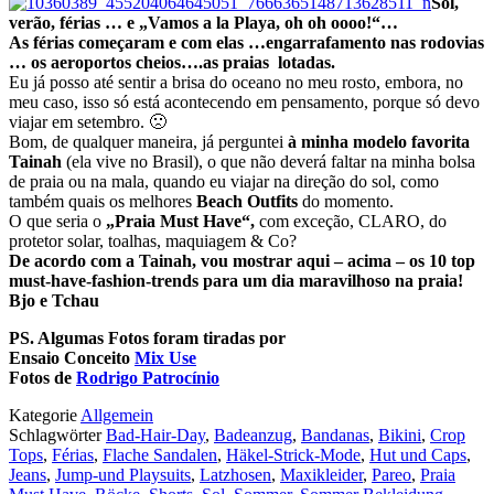
Sol,
verão, férias … e „Vamos a la Playa, oh oh oooo!“…
As férias começaram e com elas …engarrafamento nas rodovias
… os aeroportos cheios….as praias lotadas.
Eu já posso até sentir a brisa do oceano no meu rosto, embora, no
meu caso, isso só está acontecendo em pensamento, porque só devo
viajar em setembro. 🙁
Bom, de qualquer maneira, já perguntei
à minha modelo favorita
Tainah
(ela vive no Brasil), o que não deverá faltar na minha bolsa
de praia ou na mala, quando eu viajar na direção do sol, como
também quais os melhores
Beach Outfits
do momento.
O que seria o
„Praia Must Have“,
com exceção, CLARO, do
protetor solar, toalhas, maquiagem & Co?
De acordo com a Tainah, vou mostrar aqui – acima – os 10
top
must-have-fashion-trends
para um dia maravilhoso na praia!
Bjo e Tchau
PS. Algumas Fotos foram tiradas por
Ensaio Conceito
Mix Use
Fotos de
Rodrigo Patrocínio
Kategorie
Allgemein
Schlagwörter
Bad-Hair-Day
,
Badeanzug
,
Bandanas
,
Bikini
,
Crop
Tops
,
Férias
,
Flache Sandalen
,
Häkel-Strick-Mode
,
Hut und Caps
,
Jeans
,
Jump-und Playsuits
,
Latzhosen
,
Maxikleider
,
Pareo
,
Praia