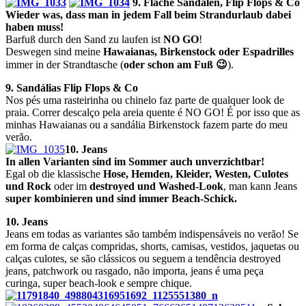
9. Flache Sandalen, Flip Flops & Co
Wieder was, dass man in jedem Fall beim Strandurlaub dabei
haben muss!
Barfuß durch den Sand zu laufen ist
NO GO
!
Deswegen sind meine
Hawaianas, Birkenstock oder Espadrilles
immer in der Strandtasche (
oder schon am Fuß 😉
).
9. Sandálias Flip Flops & Co
Nos pés uma rasteirinha ou chinelo faz parte de qualquer look de
praia. Correr descalço pela areia quente é NO GO! É por isso que as
minhas Hawaianas ou a sandália Birkenstock fazem parte do meu
verão.
10. Jeans
In allen Varianten sind im Sommer auch unverzichtbar!
Egal ob die klassische
Hose, Hemden, Kleider, Westen, Culotes
und Rock
oder im
destroyed und Washed-Look
, man kann Jeans
super kombinieren und sind immer Beach-Schick.
10. Jeans
Jeans em todas as variantes são também indispensáveis no verão! Se
em forma de calças compridas, shorts, camisas, vestidos, jaquetas ou
calças culotes, se são clássicos ou seguem a tendência
destroyed
jeans
,
patchwork ou rasgado, não importa, jeans é uma
peça
curinga,
super beach-look e sempre chique.