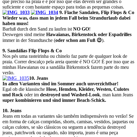
que preciso
na praia e é por isso que elas devem ser grandes o
suficiente e com bastante espaço para todas as pequenas coisas.
9. Flache Sandalen, Flip Flops & Co
Wieder was, dass man in jedem Fall beim Strandurlaub dabei
haben muss!
Barfuß durch den Sand zu laufen ist
NO GO
!
Deswegen sind meine
Hawaianas, Birkenstock oder Espadrilles
immer in der Strandtasche (
oder schon am Fuß 😉
).
9. Sandálias Flip Flops & Co
Nos pés uma rasteirinha ou chinelo faz parte de qualquer look de
praia. Correr descalço pela areia quente é NO GO! É por isso que as
minhas Hawaianas ou a sandália Birkenstock fazem parte do meu
verão.
10. Jeans
In allen Varianten sind im Sommer auch unverzichtbar!
Egal ob die klassische
Hose, Hemden, Kleider, Westen, Culotes
und Rock
oder im
destroyed und Washed-Look
, man kann Jeans
super kombinieren und sind immer Beach-Schick.
10. Jeans
Jeans em todas as variantes são também indispensáveis no verão! Se
em forma de calças compridas, shorts, camisas, vestidos, jaquetas ou
calças culotes, se são clássicos ou seguem a tendência
destroyed
jeans
,
patchwork ou rasgado, não importa, jeans é uma
peça