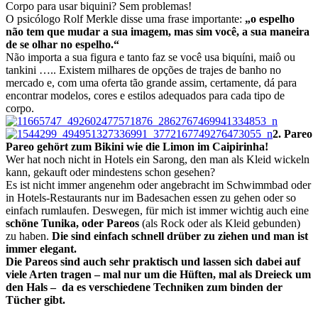
Corpo para usar biquini? Sem problemas!
O psicólogo Rolf Merkle disse uma frase importante:
„o espelho
não tem que mudar a sua imagem, mas sim você, a sua maneira
de se olhar no espelho.“
Não importa a sua figura e tanto faz se você usa biquíni, maiô ou
tankini ….. Existem milhares de opções de trajes de banho no
mercado e, com uma oferta tão grande assim, certamente, dá para
encontrar modelos, cores e estilos adequados para cada tipo de
corpo.
2. Pareo
Pareo gehört zum Bikini wie die Limon im Caipirinha!
Wer hat noch nicht in Hotels ein Sarong, den man als Kleid wickeln
kann, gekauft oder mindestens schon gesehen?
Es ist nicht immer angenehm oder angebracht im Schwimmbad oder
in Hotels-Restaurants nur im Badesachen essen zu gehen oder so
einfach rumlaufen. Deswegen, für mich ist immer wichtig auch eine
schöne Tunika, oder Pareos
(als Rock oder als Kleid gebunden)
zu haben.
Die sind einfach schnell drüber zu ziehen und man ist
immer elegant.
Die Pareos sind auch sehr praktisch und lassen sich dabei auf
viele Arten tragen – mal nur um die Hüften, mal als Dreieck um
den Hals – da es verschiedene Techniken zum binden der
Tücher gibt.