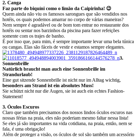
2. Canga
Faz parte do biquíni como o limão da Caipirinha! 😉
Quem ainda não viu os famosos sarongues que são vendidos nos
hotéis, os quais podemos amarrar no corpo de várias maneiras?
Nem sempre é agradável ou de bom tom entrar no restaurante dos
hotéis ou sentar nos barzinhos da piscina para fazer refeições
somente com os trajes de banho.
É por isso que, para mim, é sempre importante levar uma bela túnica
ou cangas. Elas são fáceis de vestir e estamos sempre elegantes.
3.
Sonnenbrille
Natürlich braucht man auch eine
Sonnenbrille im
Strandurlaub!
Eine gut sitzende Sonnenbrille ist nicht nur im Alltag wichtig,
besonders am Strand ist ein absolutes Muss!
Sie schützt nicht nur die Augen, sie ist auch ein echtes Fashion-
Statement!
3. Óculos Escuros
Claro que também precisamos dos nossos lindos óculos escuros nas
nossas férias na praia, eles não poderiam mesmo faltar nessa lista!
Se eles já são importantes na vida cotidiana, na praia, então, nem se
fala, é uma obrigação!
Além de proteger a visão, os óculos de sol são também um acessório