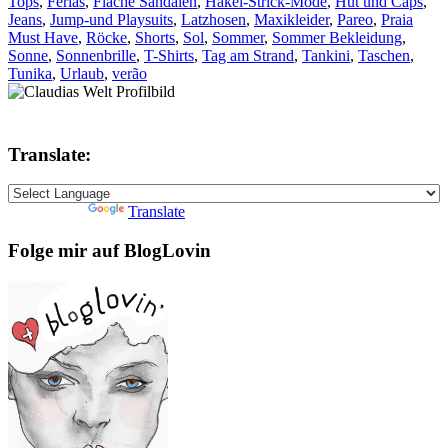
Tops
,
Férias
,
Flache Sandalen
,
Häkel-Strick-Mode
,
Hut und Caps
,
Jeans
,
Jump-und Playsuits
,
Latzhosen
,
Maxikleider
,
Pareo
,
Praia
Must Have
,
Röcke
,
Shorts
,
Sol
,
Sommer
,
Sommer Bekleidung
,
Sonne
,
Sonnenbrille
,
T-Shirts
,
Tag am Strand
,
Tankini
,
Taschen
,
Tunika
,
Urlaub
,
verão
Translate:
Powered by
Translate
Folge mir auf BlogLovin