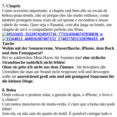
7. Chapéu
Como acessório importante, o chapéu está bem alto na escala de
beleza-praia-trends, não só porque eles são muito estilosos, como
também protegem nosso rosto do sol quente e escondem o nosso
cabelo do vento. Quer seja o Panamá, com aba larga ou bonés, um
chapéu de sol é o companheiro perfeito nas férias.
8
Tasche
Wohin mit der Sonnencreme, Wasserflasche, iPhone, dem Buch
und dem Fotoapparat?
Bei so zahlreichen Must-Haves für Sommer darf
eine stylische
Strandtasche natürlich nicht fehlen!
Ohne sie gehe ich nicht aus dem Zimmer.
Sie bewahren alle
Utensilien die man am Strand nicht vergessen will und deswegen
sollte sie
ausreichend groß sein und mit genügend Stauraum für
die kleinen Dinge.
8. Bolsa
Onde colocar o protetor solar, a garrafa de água, o iPhone, o livro e
a câmera?
Com tantos must-haves de moda-verão, é claro que a bolsa não pode
faltar!
Sem ela, eu não saio do quarto do hotél. É
possível carregar tudo o