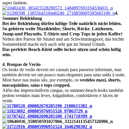
super fashion.
4.
Sommer Bekleidung
Bei der Bekleidung dürfen luftige Teile natürlich nicht fehlen.
So gehören weite Maxikleider, Shorts, Röcke
,
Latzhosen,
Jump-und
Playsuits
, T-Shirts und Crop Tops in jeden Koffer!
Neben den Pareos für Strand und am Schwimmingpool, das leichte
Sommerkleid macht sich auch sehr gut im Strand Urlaub.
Das perfekte Beach-Kleid sollte locker sitzen und schön luftig
sein.
4. R
oupas de Verão
Os looks de verão devem ser casuais para passeios informais, mas
também devem ser um pouco mais elegantes para uma saída à noite.
Must have nas malas são, por exemplo, os
vestidos maxi, shorts,
macaquinhos, saias e tops cropped.
Além das imprescindíveis cangas, os summer-beach-looks também
pedem vestidos mais leves
,
folgadinhos
,
confortáveis e fáceis de
vestir.