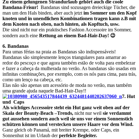
Zu einem gelungenen Strandurlaub gehört auch die coole
Bandana-Frisur!
Bandanas sind sozusagen dreieckige Tücher, die
man um den Hals binden, aber auch jetzt
im Sommer um den Kopf
knoten und in unendlichen Kombinationen tragen kann z.B mit
dem Knoten nach oben, nach hinten, als Kopftuch, usw.
Die sind nicht nur ein praktisches Fashion Accessoire im Sommer,
sondern auch eine
Rettung an einem Bad-Hair-Day! 😉
6. Bandanas
Para umas férias na praia as Bandanas são indispensáveis!
Bandanas são simplesmente lenços triangulares para amarrar ao
redor do pescoço e que agora também estão de volta para embelezar
e fazer a cabeça da mulherada no verão. As bandanas são usadas em
infinitas combinações, por exemplo, com os nós para cima, para trás,
como um lenço na cabeça, etc.
Elas não são apenas um acessório de moda no verão, mas também
uma grande ajuda naquele Bad-Hair-Day!!
7. Hut
und Caps
Als wichtiges Accessoire steht ein Hut ganz weit oben auf der
Skala der Beauty-Beach –Trends,
nicht nur weil
sie verdammt
gut aussehen sondern auch weil sie uns vor einem Sonnenstich
schützen können und verstecken unsere Haare vor dem Wind.
Ganz gleich ob Panamá, mit breiter Krempe, oder Caps, ein
Sonnenhut ist im Urlaub der
perfekte Begleiter.