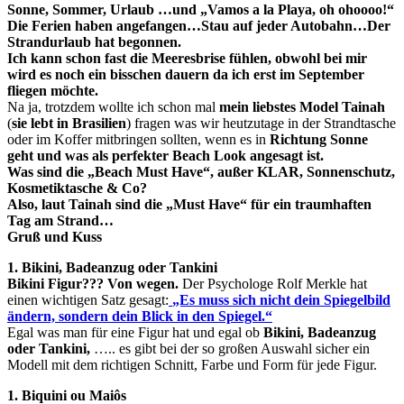
Sonne, Sommer, Urlaub …und „Vamos a la Playa, oh ohoooo!“
Die Ferien haben angefangen…Stau auf jeder Autobahn…Der
Strandurlaub hat begonnen.
Ich kann schon fast die Meeresbrise fühlen, obwohl bei mir
wird es noch ein bisschen dauern da ich erst im September
fliegen möchte.
Na ja, trotzdem wollte ich schon mal
mein liebstes Model
Tainah
(
sie lebt in Brasilien
) fragen was wir heutzutage in der Strandtasche
oder im Koffer mitbringen sollten, wenn es in
Richtung Sonne
geht und was als perfekter Beach Look angesagt ist.
Was sind die „Beach Must Have“, außer KLAR, Sonnenschutz,
Kosmetiktasche & Co?
Also, laut Tainah sind die „Must Have“ für ein traumhaften
Tag am Strand…
Gruß und Kuss
1. Bikini, Badeanzug oder Tankini
Bikini Figur??? Von wegen.
Der Psychologe Rolf Merkle hat
einen wichtigen Satz gesagt:
„Es muss sich nicht dein Spiegelbild
ändern, sondern dein Blick in den Spiegel.“
Egal was man für eine Figur hat und egal ob
Bikini, Badeanzug
oder Tankini,
….. es gibt bei der so großen Auswahl sicher ein
Modell mit dem richtigen Schnitt, Farbe und Form für jede Figur.
1. Biquini ou Maiôs