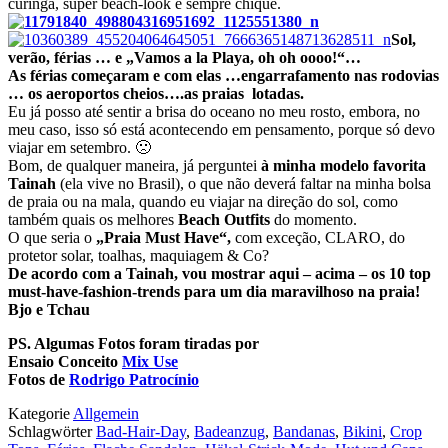
curinga,
super beach-look e sempre chique.
Sol,
verão, férias … e „Vamos a la Playa, oh oh oooo!“…
As férias começaram e com elas …engarrafamento nas rodovias
… os aeroportos cheios….as praias lotadas.
Eu já posso até sentir a brisa do oceano no meu rosto, embora, no
meu caso, isso só está acontecendo em pensamento, porque só devo
viajar em setembro. 🙁
Bom, de qualquer maneira, já perguntei
à minha modelo favorita
Tainah
(ela vive no Brasil), o que não deverá faltar na minha bolsa
de praia ou na mala, quando eu viajar na direção do sol, como
também quais os melhores
Beach Outfits
do momento.
O que seria o
„Praia Must Have“,
com exceção, CLARO, do
protetor solar, toalhas, maquiagem & Co?
De acordo com a Tainah, vou mostrar aqui – acima – os 10
top
must-have-fashion-trends
para um dia maravilhoso na praia!
Bjo e Tchau
PS. Algumas Fotos foram tiradas por
Ensaio Conceito
Mix Use
Fotos de
Rodrigo Patrocínio
Kategorie
Allgemein
Schlagwörter
Bad-Hair-Day
,
Badeanzug
,
Bandanas
,
Bikini
,
Crop