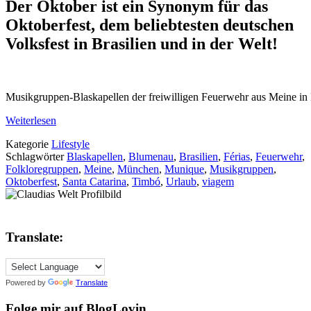
Der Oktober ist ein Synonym für das
Oktoberfest, dem beliebtesten deutschen
Volksfest in Brasilien und in der Welt!
Musikgruppen-Blaskapellen der freiwilligen Feuerwehr aus Meine in 
Weiterlesen
Kategorie
Lifestyle
Schlagwörter
Blaskapellen
,
Blumenau
,
Brasilien
,
Férias
,
Feuerwehr
,
Folkloregruppen
,
Meine
,
München
,
Munique
,
Musikgruppen
,
Oktoberfest
,
Santa Catarina
,
Timbó
,
Urlaub
,
viagem
Translate:
Powered by
Translate
Folge mir auf BlogLovin