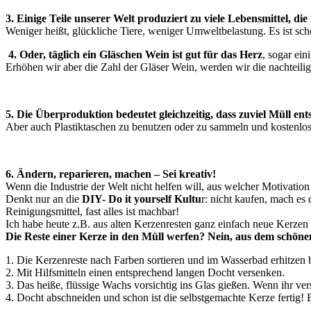
3. Einige Teile unserer Welt produziert zu viele Lebensmittel,
die
Weniger heißt, glückliche Tiere, weniger Umweltbelastung. Es ist sch
4. Oder, täglich ein Gläschen Wein ist gut für das Herz
, sogar ein
Erhöhen wir aber die Zahl der Gläser Wein, werden wir die nachteili
5. Die Überproduktion bedeutet gleichzeitig, dass zuviel Müll ent
Aber auch Plastiktaschen zu benutzen oder zu sammeln und kostenlos a
6. Ändern, reparieren, machen – Sei kreativ!
Wenn die Industrie der Welt nicht helfen will, aus welcher Motivatio
Denkt nur an die
DIY- Do it yourself Kultu
r: nicht kaufen, mach es 
Reinigungsmittel, fast alles ist machbar!
Ich habe heute z.B.
aus alten Kerzenresten ganz einfach neue Kerzen
Die Reste einer Kerze in den Müll werfen? Nein, aus dem schöne
1. Die Kerzenreste nach Farben sortieren und im Wasserbad erhitzen bi
2. Mit Hilfsmitteln einen entsprechend langen Docht versenken.
3. Das heiße, flüssige Wachs vorsichtig ins Glas gießen. Wenn ihr ver
4. Docht abschneiden und schon ist die selbstgemachte Kerze fertig! 