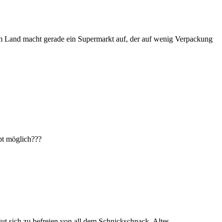
s am Land macht gerade ein Supermarkt auf, der auf wenig Verpackung
pt möglich???
gut sich zu befreien von all dem Schnickschnack. Altes