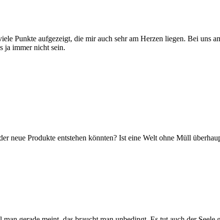
st viele Punkte aufgezeigt, die mir auch sehr am Herzen liegen. Bei un
 ja immer nicht sein.
er neue Produkte entstehen könnten? Ist eine Welt ohne Müll überhau
il man gerade meint, das braucht man unbedingt. Es tut auch der Seele 