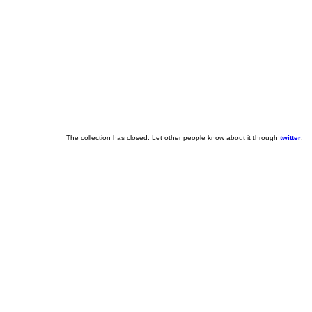
The collection has closed. Let other people know about it through
twitter
.