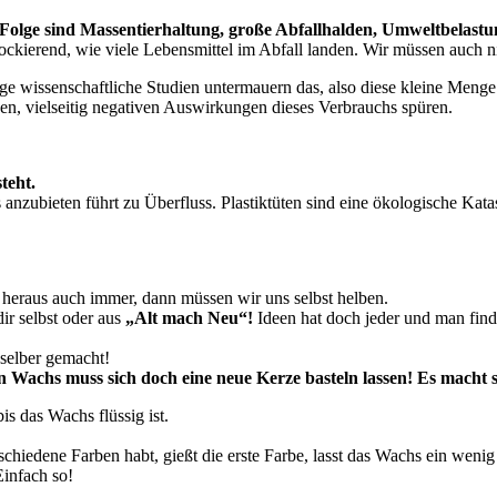
 Folge sind Massentierhaltung, große Abfallhalden, Umweltbelastu
ockierend, wie viele Lebensmittel im Abfall landen. Wir müssen auch ni
ige wissenschaftliche Studien untermauern das, also diese kleine Menge 
gen, vielseitig negativen Auswirkungen dieses Verbrauchs spüren.
steht.
nzubieten führt zu Überfluss. Plastiktüten sind eine ökologische Kata
n heraus auch immer, dann müssen wir uns selbst helben.
dir selbst oder aus
„Alt mach Neu“!
Ideen hat doch jeder und man find
 selber gemacht!
n Wachs muss sich doch eine neue Kerze basteln lassen!
Es macht s
s das Wachs flüssig ist.
schiedene Farben habt, gießt die erste Farbe, lasst das Wachs ein wenig
Einfach so!