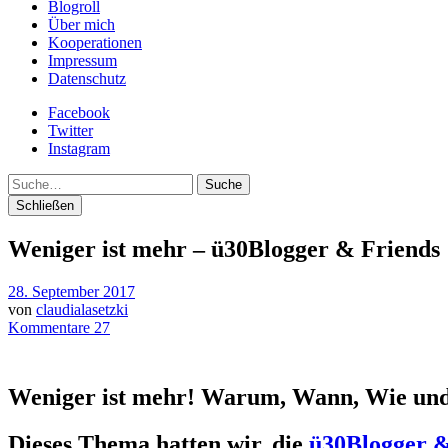
Blogroll
Über mich
Kooperationen
Impressum
Datenschutz
Facebook
Twitter
Instagram
Suche
Schließen
Weniger ist mehr – ü30Blogger & Friends
28. September 2017
von
claudialasetzki
Kommentare 27
Weniger ist mehr! Warum, Wann, Wie un
Dieses Thema hatten wir, die
ü30Blogger &