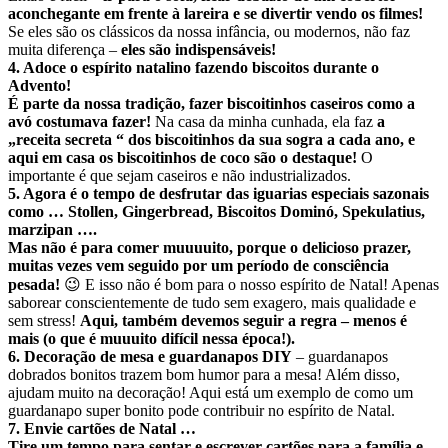
aconchegante em frente à lareira e se divertir vendo os filmes!
Se eles são os clássicos da nossa infância, ou modernos, não faz
muita diferença –
eles são indispensáveis!
4. Adoce o espírito natalino fazendo biscoitos durante o
Advento!
É parte da nossa tradição, fazer biscoitinhos caseiros como a
avó costumava fazer!
Na casa da minha cunhada, ela faz
a
„receita secreta “ dos biscoitinhos da sua sogra a cada ano, e
aqui em casa os biscoitinhos de coco são o destaque!
O
importante é que sejam caseiros e não industrializados.
5. Agora é o tempo de desfrutar das iguarias especiais sazonais
como … Stollen, Gingerbread, Biscoitos Dominó,
Spekulatius
,
marzipan ….
Mas não é para comer muuuuito, porque o delicioso prazer,
muitas vezes vem seguido por um período de consciência
pesada!
😉 E isso não é bom para o nosso espírito de Natal! Apenas
saborear conscientemente de tudo sem exagero, mais qualidade e
sem stress!
Aqui, também devemos seguir a regra – menos é
mais (o que é muuuito difícil nessa época!).
6. Decoração de mesa e guardanapos DIY
– guardanapos
dobrados bonitos trazem bom humor para a mesa! Além disso,
ajudam muito na decoração! Aqui está um exemplo de como um
guardanapo super bonito pode contribuir no espírito de Natal.
7. Envie cartões de Natal …
Tire um tempo para sentar e escrever cartões para a família e