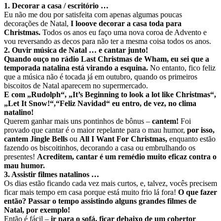
1. Decorar a casa / escritório …
Eu não me dou por satisfeita com apenas algumas poucas
decorações de Natal,
I looove decorar a casa toda para
Christmas.
Todos os anos eu faço uma nova coroa de Advento e
vou reversando as decos para não ter a mesma coisa todos os anos.
2. Ouvir música de Natal … e cantar junto!
Quando ouço no rádio
Last Christmas
de Wham, eu sei que a
temporada natalina está virando a esquina.
No entanto, fico feliz
que a música não é tocada já em outubro, quando os primeiros
biscoitos de Natal aparecem no supermercado.
E com
„Rudolph“,
„It’s Beginning to look a lot like Christmas“
,
„Let It Snow!“,“
Feliz Navidad“
eu entro, de vez, no clima
natalino!
Querem ganhar mais uns pontinhos de bônus –
cantem!
Foi
provado que cantar é o maior repelante para o mau humor,
por isso,
cantem Jingle Bells
ou
All I Want For Christmas,
enquanto estão
fazendo os biscoitinhos, decorando a casa ou embrulhando os
presentes!
Acreditem, cantar é um remédio muito eficaz contra o
mau humor.
3. Assistir filmes natalinos …
Os dias estão ficando cada vez mais curtos, e, talvez, vocês precisem
ficar mais tempo em casa porque está muito frio lá fora!
O que fazer
então? Passar o tempo assistindo alguns grandes filmes de
Natal, por exemplo!
Então é fácil –
ir para o sofá, ficar debaixo de um cobertor