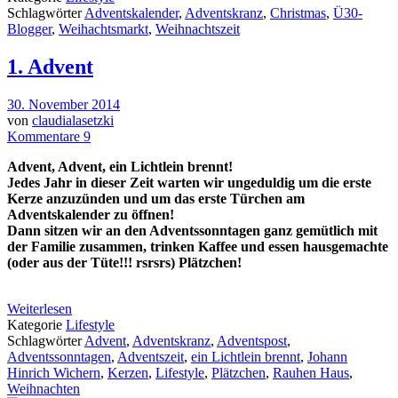
Schlagwörter
Adventskalender
,
Adventskranz
,
Christmas
,
Ü30-
Blogger
,
Weihachtsmarkt
,
Weihnachtszeit
1. Advent
30. November 2014
von
claudialasetzki
Kommentare 9
Advent, Advent, ein Lichtlein brennt!
Jedes Jahr in dieser Zeit warten wir ungeduldig um die erste
Kerze anzuzünden und um das erste Türchen am
Adventskalender zu öffnen!
Dann sitzen wir an den Adventssonntagen ganz gemütlich mit
der Familie zusammen, trinken Kaffee und essen hausgemachte
(oder aus der Tüte!!! rsrsrs) Plätzchen!
Weiterlesen
Kategorie
Lifestyle
Schlagwörter
Advent
,
Adventskranz
,
Adventspost
,
Adventssonntagen
,
Adventszeit
,
ein Lichtlein brennt
,
Johann
Hinrich Wichern
,
Kerzen
,
Lifestyle
,
Plätzchen
,
Rauhen Haus
,
Weihnachten