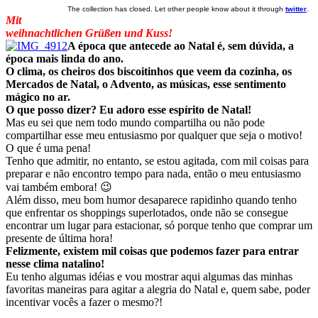
The collection has closed. Let other people know about it through
twitter
.
Mit
weihnachtlichen Grüßen und Kuss!
A época que antecede ao Natal é, sem dúvida, a
época mais linda do ano.
O clima, os cheiros dos biscoitinhos que veem da cozinha, os
Mercados de Natal, o Advento, as músicas, esse sentimento
mágico no ar.
O que posso dizer? Eu adoro esse espírito de Natal!
Mas eu sei que nem todo mundo compartilha ou não pode
compartilhar esse meu entusiasmo por qualquer que seja o motivo!
O que é uma pena!
Tenho que admitir, no entanto, se estou agitada, com mil coisas para
preparar e não encontro tempo para nada, então o meu entusiasmo
vai também embora! 😉
Além disso, meu bom humor desaparece rapidinho quando tenho
que enfrentar os shoppings superlotados, onde não se consegue
encontrar um lugar para estacionar, só porque tenho que comprar um
presente de última hora!
Felizmente, existem mil coisas que podemos fazer para entrar
nesse clima natalino!
Eu tenho algumas idéias e vou mostrar aqui algumas das minhas
favoritas maneiras para agitar a alegria do Natal e, quem sabe, poder
incentivar vocês a fazer o mesmo?!