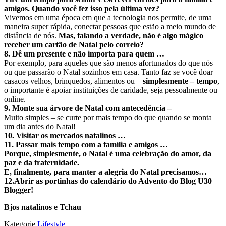
amigos. Quando você fez isso pela última vez?
Vivemos em uma época em que a tecnologia nos permite, de uma
maneira super rápida, conectar pessoas que estão a meio mundo de
distância de nós.
Mas, falando a verdade, não é algo mágico
receber um cartão de Natal pelo correio?
8. Dê um presente e não importa para quem …
Por exemplo, para aqueles que são menos afortunados do que nós
ou que passarão o Natal sozinhos em casa. Tanto faz se você doar
casacos velhos, brinquedos, alimentos ou –
simplesmente – tempo
,
o importante é apoiar instituições de caridade, seja pessoalmente ou
online.
9. Monte sua árvore de Natal com antecedência –
Muito simples – se curte por mais tempo do que quando se monta
um dia antes do Natal!
10. Visitar os mercados natalinos …
11. Passar mais tempo com a família e amigos …
Porque, simplesmente, o Natal é uma celebração do amor,
da
paz e da fraternidade.
E, finalmente, para manter a alegria do Natal precisamos…
12.Abrir as portinhas do calendário do Advento do Blog U30
Blogger!
Bjos natalinos e Tchau
Kategorie
Lifestyle