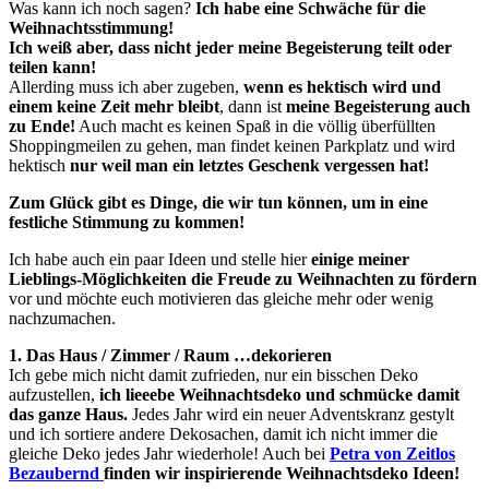
Was kann ich noch sagen?
Ich habe eine Schwäche für die
Weihnachtsstimmung!
Ich weiß aber, dass nicht jeder meine Begeisterung teilt oder
teilen kann!
Allerding muss ich aber zugeben,
wenn es hektisch wird und
einem keine Zeit mehr bleibt
, dann ist
meine Begeisterung auch
zu Ende!
Auch macht es keinen Spaß in die völlig überfüllten
Shoppingmeilen zu gehen, man findet keinen Parkplatz und wird
hektisch
nur weil man ein letztes Geschenk vergessen hat!
Zum Glück gibt es Dinge, die wir tun können, um in eine
festliche Stimmung zu kommen!
Ich habe auch ein paar Ideen und stelle hier
einige meiner
Lieblings-Möglichkeiten die Freude zu Weihnachten zu fördern
vor und möchte euch motivieren das gleiche mehr oder wenig
nachzumachen.
1. Das Haus / Zimmer / Raum …dekorieren
Ich gebe mich nicht damit zufrieden, nur ein bisschen Deko
aufzustellen,
ich lieeebe Weihnachtsdeko und schmücke damit
das ganze Haus.
Jedes Jahr wird ein neuer Adventskranz gestylt
und ich sortiere andere Dekosachen, damit ich nicht immer die
gleiche Deko jedes Jahr wiederhole! Auch bei
Petra von Zeitlos
Bezaubernd
finden wir inspirierende Weihnachtsdeko Ideen!