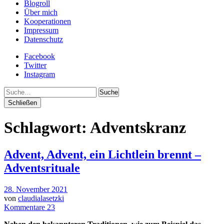
Blogroll
Über mich
Kooperationen
Impressum
Datenschutz
Facebook
Twitter
Instagram
Suche
Schließen
Schlagwort:
Adventskranz
Advent, Advent, ein Lichtlein brennt –
Adventsrituale
28. November 2021
von
claudialasetzki
Kommentare 23