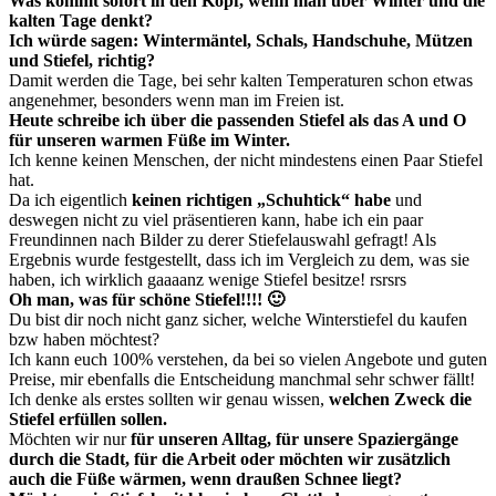
Was kommt sofort in den Kopf, wenn man über Winter und die
kalten Tage denkt?
Ich würde sagen: Wintermäntel, Schals, Handschuhe, Mützen
und Stiefel, richtig?
Damit werden die Tage, bei sehr kalten Temperaturen schon etwas
angenehmer, besonders wenn man im Freien ist.
Heute schreibe ich über die passenden
Stiefel als das A und O
für unseren warmen Füße im Winter.
Ich kenne keinen Menschen, der nicht mindestens einen Paar Stiefel
hat.
Da ich eigentlich
keinen richtigen „Schuhtick“ habe
und
deswegen nicht zu viel präsentieren kann, habe ich ein paar
Freundinnen nach Bilder zu derer Stiefelauswahl gefragt! Als
Ergebnis wurde festgestellt, dass ich im Vergleich zu dem, was sie
haben, ich wirklich gaaaanz wenige Stiefel besitze! rsrsrs
Oh man, was für schöne Stiefel!!!! 🙂
Du bist dir noch nicht ganz sicher, welche Winterstiefel du kaufen
bzw haben möchtest?
Ich kann euch 100% verstehen, da bei so vielen Angebote und guten
Preise, mir ebenfalls die Entscheidung manchmal sehr schwer fällt!
Ich denke als erstes sollten wir genau wissen,
welchen Zweck die
Stiefel erfüllen sollen.
Möchten wir nur
für unseren Alltag, für unsere Spaziergänge
durch die Stadt, für die Arbeit oder möchten wir zusätzlich
auch die Füße wärmen, wenn draußen Schnee liegt?