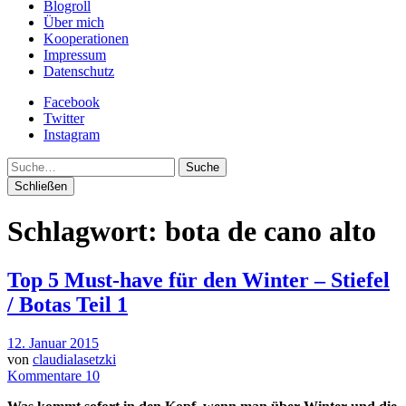
Blogroll
Über mich
Kooperationen
Impressum
Datenschutz
Facebook
Twitter
Instagram
Suche
Schließen
Schlagwort:
bota de cano alto
Top 5 Must-have für den Winter – Stiefel
/ Botas Teil 1
12. Januar 2015
von
claudialasetzki
Kommentare 10