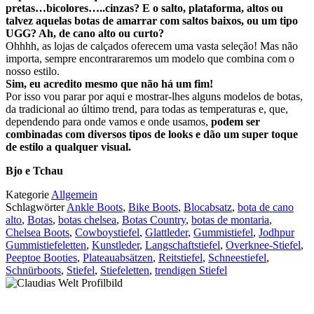
pretas…bicolores…..cinzas? E o salto, plataforma, altos ou
talvez aquelas botas de amarrar com saltos baixos, ou um tipo
UGG? Ah, de cano alto ou curto?
Ohhhh, as lojas de calçados oferecem uma vasta seleção! Mas não
importa, sempre encontrararemos um modelo que combina com o
nosso estilo.
Sim, eu acredito mesmo que não há um fim!
Por isso vou parar por aqui e mostrar-lhes alguns modelos de botas,
da tradicional ao último trend, para todas as temperaturas e, que,
dependendo para onde vamos e onde usamos,
podem ser
combinadas com diversos tipos de looks e dão um super toque
de estilo a qualquer visual.
Bjo e Tchau
Kategorie
Allgemein
Schlagwörter
Ankle Boots
,
Bike Boots
,
Blocabsatz
,
bota de cano
alto
,
Botas
,
botas chelsea
,
Botas Country
,
botas de montaria
,
Chelsea Boots
,
Cowboystiefel
,
Glattleder
,
Gummistiefel
,
Jodhpur
Gummistiefeletten
,
Kunstleder
,
Langschaftstiefel
,
Overknee-Stiefel
,
Peeptoe Booties
,
Plateauabsätzen
,
Reitstiefel
,
Schneestiefel
,
Schnürboots
,
Stiefel
,
Stiefeletten
,
trendigen Stiefel