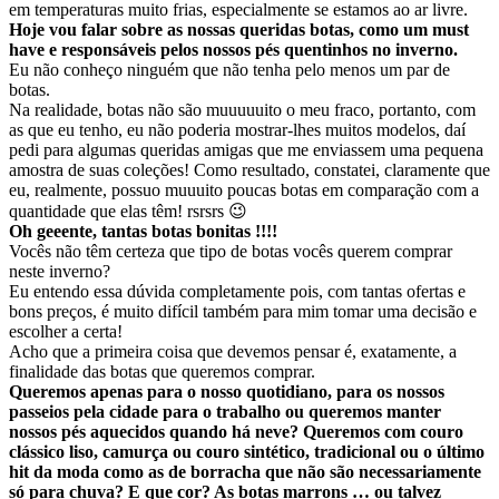
em temperaturas muito frias, especialmente se estamos ao ar livre.
Hoje vou falar sobre as nossas queridas botas, como um must
have e responsáveis pelos nossos pés quentinhos no inverno.
Eu não conheço ninguém que não tenha pelo menos um par de
botas.
Na realidade, botas não são muuuuuito o meu fraco, portanto, com
as que eu tenho, eu não poderia mostrar-lhes muitos modelos, daí
pedi para algumas queridas amigas que me enviassem uma pequena
amostra de suas coleções! Como resultado, constatei, claramente que
eu, realmente, possuo muuuito poucas botas em comparação com a
quantidade que elas têm! rsrsrs 😉
Oh geeente, tantas botas bonitas !!!!
Vocês não têm certeza que tipo de botas vocês querem comprar
neste inverno?
Eu entendo essa dúvida completamente pois, com tantas ofertas e
bons preços, é muito difícil também para mim tomar uma decisão e
escolher a certa!
Acho que a primeira coisa que devemos pensar é, exatamente, a
finalidade das botas que queremos comprar.
Queremos apenas para o nosso quotidiano, para os nossos
passeios pela cidade para o trabalho ou queremos manter
nossos pés aquecidos quando há neve? Queremos com couro
clássico liso, camurça ou couro sintético, tradicional ou o último
hit da moda como as de borracha que não são necessariamente
só para chuva? E que cor? As botas marrons … ou talvez