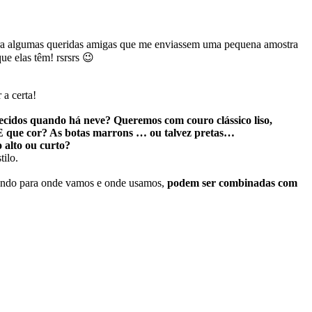
 para algumas queridas amigas que me enviassem uma pequena amostra
e elas têm! rsrsrs 😉
 a certa!
ecidos quando há neve? Queremos com couro clássico liso,
 E que cor? As botas marrons … ou talvez pretas…
 alto ou curto?
ilo.
endendo para onde vamos e onde usamos,
podem ser combinadas com