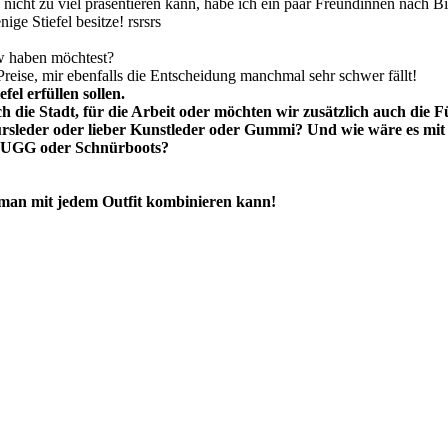
icht zu viel präsentieren kann, habe ich ein paar Freundinnen nach Bild
ge Stiefel besitze! rsrsrs
zw haben möchtest?
reise, mir ebenfalls die Entscheidung manchmal sehr schwer fällt!
fel erfüllen sollen.
ch die Stadt, für die Arbeit oder möchten wir zusätzlich auch di
oursleder oder lieber Kunstleder oder Gummi? Und wie wäre es mi
ie UGG oder Schnürboots?
ie man mit jedem Outfit kombinieren kann!