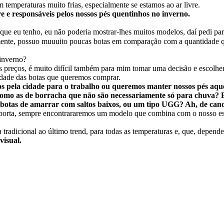
emperaturas muito frias, especialmente se estamos ao ar livre.
e e responsáveis pelos nossos pés quentinhos no inverno.
s que eu tenho, eu não poderia mostrar-lhes muitos modelos, daí pedi
lmente, possuo muuuito poucas botas em comparação com a quantidade qu
 inverno?
 preços, é muito difícil também para mim tomar uma decisão e escolher
idade das botas que queremos comprar.
os pela cidade para o trabalho ou queremos manter nossos pés aqu
a como as de borracha que não são necessariamente só para chuva?
as botas de amarrar com saltos baixos, ou um tipo UGG? Ah, de cano
mporta, sempre encontrararemos um modelo que combina com o nosso est
da tradicional ao último trend, para todas as temperaturas e, que, dep
visual.