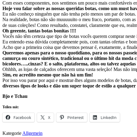
Com esses componentes, nos sentimos um pouco mais confortáveis em t
Hoje vou falar sobre as nossas queridas botas, como um must hav
Eu não conheço ninguém que não tenha pelo menos um par de botas.
Na realidade, botas não são muuuuuito o meu fraco, portanto, com a
de suas coleções! Como resultado, constatei, claramente que eu, rea
Oh geeente, tantas botas bonitas !!!!
Vocês não têm certeza que tipo de botas vocês querem comprar neste
Eu entendo essa dúvida completamente pois, com tantas ofertas e bons
Acho que a primeira coisa que devemos pensar é, exatamente, a final
Queremos apenas para o nosso quotidiano, para os nossos passei
camurça ou couro sintético, tradicional ou o último hit da mod
bicolores…..cinzas? E o salto, plataforma, altos ou talvez aquel
Ohhhh, as lojas de calçados oferecem uma vasta seleção! Mas não i
Sim, eu acredito mesmo que não há um fim!
Por isso vou parar por aqui e mostrar-lhes alguns modelos de botas, 
diversos tipos de looks e dão um super toque de estilo a qualquer 
Bjo e Tchau
Teilen mit:
Facebook
X
Pinterest
LinkedIn
Kategorie
Allgemein