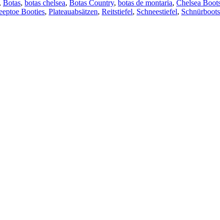
,
Botas
,
botas chelsea
,
Botas Country
,
botas de montaria
,
Chelsea Boot
eeptoe Booties
,
Plateauabsätzen
,
Reitstiefel
,
Schneestiefel
,
Schnürboots