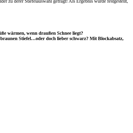
er zu derer Stiefelauswahl gefragt! Als Ergebnis wurde festgestellt,
e Füße wärmen, wenn draußen Schnee liegt?
t braunen Stiefel…oder doch lieber schwarz? Mit Blockabsatz,