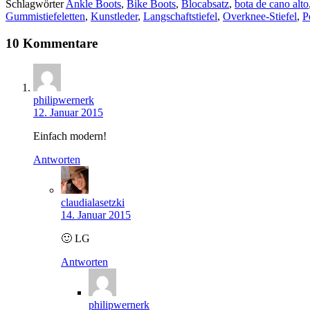
Schlagwörter
Ankle Boots
,
Bike Boots
,
Blocabsatz
,
bota de cano alto
Gummistiefeletten
,
Kunstleder
,
Langschaftstiefel
,
Overknee-Stiefel
,
P
10 Kommentare
philipwernerk
12. Januar 2015
Einfach modern!
Antworten
claudialasetzki
14. Januar 2015
🙂 LG
Antworten
philipwernerk