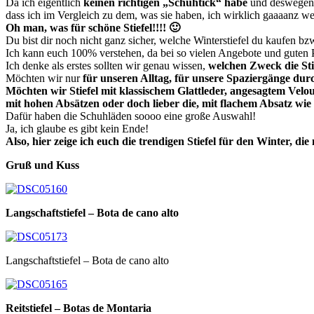
Da ich eigentlich
keinen richtigen „Schuhtick“ habe
und deswegen n
dass ich im Vergleich zu dem, was sie haben, ich wirklich gaaaanz weni
Oh man, was für schöne Stiefel!!!! 🙂
Du bist dir noch nicht ganz sicher, welche Winterstiefel du kaufen b
Ich kann euch 100% verstehen, da bei so vielen Angebote und guten P
Ich denke als erstes sollten wir genau wissen,
welchen Zweck die Stie
Möchten wir nur
für unseren Alltag, für unsere Spaziergänge dur
Möchten wir Stiefel mit klassischem Glattleder, angesagtem Vel
mit hohen Absätzen oder doch lieber die, mit flachem Absatz w
Dafür haben die Schuhläden soooo eine große Auswahl!
Ja, ich glaube es gibt kein Ende!
Also, hier zeige ich euch die trendigen Stiefel für den Winter, d
Gruß und Kuss
Langschaftstiefel – Bota de cano alto
Langschaftstiefel – Bota de cano alto
Reitstiefel – Botas de Montaria