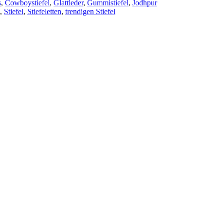
s
,
Cowboystiefel
,
Glattleder
,
Gummistiefel
,
Jodhpur
,
Stiefel
,
Stiefeletten
,
trendigen Stiefel