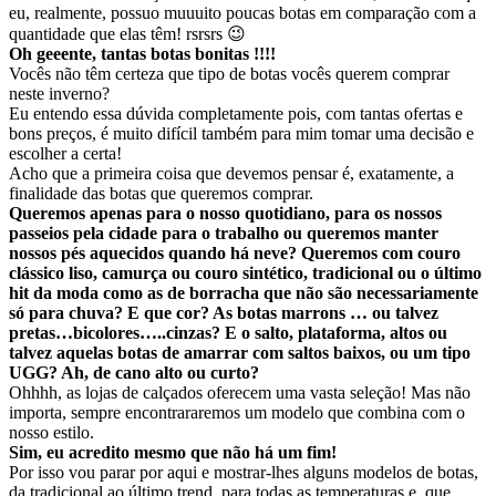
eu, realmente, possuo muuuito poucas botas em comparação com a
quantidade que elas têm! rsrsrs 😉
Oh geeente, tantas botas bonitas !!!!
Vocês não têm certeza que tipo de botas vocês querem comprar
neste inverno?
Eu entendo essa dúvida completamente pois, com tantas ofertas e
bons preços, é muito difícil também para mim tomar uma decisão e
escolher a certa!
Acho que a primeira coisa que devemos pensar é, exatamente, a
finalidade das botas que queremos comprar.
Queremos apenas para o nosso quotidiano, para os nossos
passeios pela cidade para o trabalho ou queremos manter
nossos pés aquecidos quando há neve? Queremos com couro
clássico liso, camurça ou couro sintético, tradicional ou o último
hit da moda como as de borracha que não são necessariamente
só para chuva? E que cor? As botas marrons … ou talvez
pretas…bicolores…..cinzas? E o salto, plataforma, altos ou
talvez aquelas botas de amarrar com saltos baixos, ou um tipo
UGG? Ah, de cano alto ou curto?
Ohhhh, as lojas de calçados oferecem uma vasta seleção! Mas não
importa, sempre encontrararemos um modelo que combina com o
nosso estilo.
Sim, eu acredito mesmo que não há um fim!
Por isso vou parar por aqui e mostrar-lhes alguns modelos de botas,
da tradicional ao último trend, para todas as temperaturas e, que,