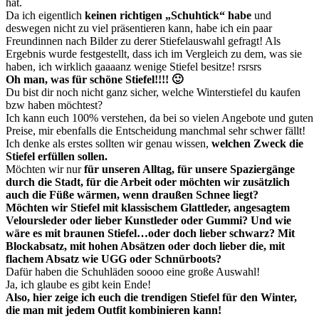
hat.
Da ich eigentlich
keinen richtigen „Schuhtick“ habe
und
deswegen nicht zu viel präsentieren kann, habe ich ein paar
Freundinnen nach Bilder zu derer Stiefelauswahl gefragt! Als
Ergebnis wurde festgestellt, dass ich im Vergleich zu dem, was sie
haben, ich wirklich gaaaanz wenige Stiefel besitze! rsrsrs
Oh man, was für schöne Stiefel!!!! 🙂
Du bist dir noch nicht ganz sicher, welche Winterstiefel du kaufen
bzw haben möchtest?
Ich kann euch 100% verstehen, da bei so vielen Angebote und guten
Preise, mir ebenfalls die Entscheidung manchmal sehr schwer fällt!
Ich denke als erstes sollten wir genau wissen,
welchen Zweck die
Stiefel erfüllen sollen.
Möchten wir nur
für unseren Alltag, für unsere Spaziergänge
durch die Stadt, für die Arbeit oder möchten wir zusätzlich
auch die Füße wärmen, wenn draußen Schnee liegt?
Möchten wir Stiefel mit klassischem Glattleder, angesagtem
Veloursleder oder lieber Kunstleder oder Gummi? Und wie
wäre es mit braunen Stiefel…oder doch lieber schwarz? Mit
Blockabsatz, mit hohen Absätzen oder doch lieber die, mit
flachem Absatz wie UGG oder Schnürboots?
Dafür haben die Schuhläden soooo eine große Auswahl!
Ja, ich glaube es gibt kein Ende!
Also, hier zeige ich euch die trendigen Stiefel für den Winter,
die man mit jedem Outfit kombinieren kann!