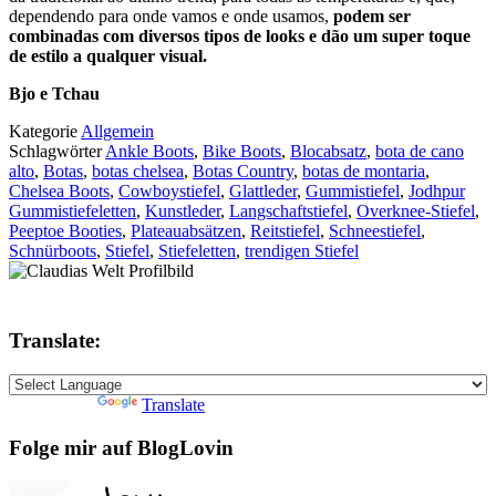
dependendo para onde vamos e onde usamos,
podem ser
combinadas com diversos tipos de looks e dão um super toque
de estilo a qualquer visual.
Bjo e Tchau
Kategorie
Allgemein
Schlagwörter
Ankle Boots
,
Bike Boots
,
Blocabsatz
,
bota de cano
alto
,
Botas
,
botas chelsea
,
Botas Country
,
botas de montaria
,
Chelsea Boots
,
Cowboystiefel
,
Glattleder
,
Gummistiefel
,
Jodhpur
Gummistiefeletten
,
Kunstleder
,
Langschaftstiefel
,
Overknee-Stiefel
,
Peeptoe Booties
,
Plateauabsätzen
,
Reitstiefel
,
Schneestiefel
,
Schnürboots
,
Stiefel
,
Stiefeletten
,
trendigen Stiefel
Translate:
Powered by
Translate
Folge mir auf BlogLovin