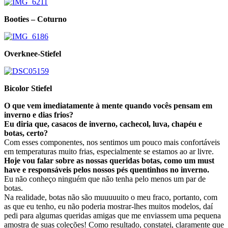
Booties – Coturno
Overknee-Stiefel
Bicolor Stiefel
O que vem imediatamente à mente quando vocês pensam em
inverno e dias frios?
Eu diria que, casacos de inverno, cachecol, luva, chapéu e
botas, certo?
Com esses componentes, nos sentimos um pouco mais confortáveis
em temperaturas muito frias, especialmente se estamos ao ar livre.
Hoje vou falar sobre as nossas queridas botas, como um must
have e responsáveis pelos nossos pés quentinhos no inverno.
Eu não conheço ninguém que não tenha pelo menos um par de
botas.
Na realidade, botas não são muuuuuito o meu fraco, portanto, com
as que eu tenho, eu não poderia mostrar-lhes muitos modelos, daí
pedi para algumas queridas amigas que me enviassem uma pequena
amostra de suas coleções! Como resultado, constatei, claramente que