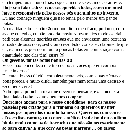
em temperaturas muito frias, especialmente se estamos ao ar livre.
Hoje vou falar sobre as nossas queridas botas, como um must
have e responsáveis pelos nossos pés quentinhos no inverno.
Eu não conheço ninguém que não tenha pelo menos um par de
botas.
Na realidade, botas não são muuuuuito o meu fraco, portanto, com
as que eu tenho, eu não poderia mostrar-lhes muitos modelos, daí
pedi para algumas queridas amigas que me enviassem uma pequena
amostra de suas coleções! Como resultado, constatei, claramente que
eu, realmente, possuo muuuito poucas botas em comparação com a
quantidade que elas têm! rsrsrs 😉
Oh geeente, tantas botas bonitas !!!!
Vocês não têm certeza que tipo de botas vocês querem comprar
neste inverno?
Eu entendo essa dúvida completamente pois, com tantas ofertas e
bons preços, é muito difícil também para mim tomar uma decisão e
escolher a certa!
Acho que a primeira coisa que devemos pensar é, exatamente, a
finalidade das botas que queremos comprar.
Queremos apenas para o nosso quotidiano, para os nossos
passeios pela cidade para o trabalho ou queremos manter
nossos pés aquecidos quando há neve? Queremos com couro
clássico liso, camurça ou couro sintético, tradicional ou o último
hit da moda como as de borracha que não são necessariamente
só para chuva? E que cor? As botas marrons … ou talvez