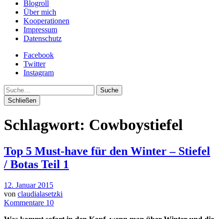
Blogroll
Über mich
Kooperationen
Impressum
Datenschutz
Facebook
Twitter
Instagram
Suche
Schließen
Schlagwort:
Cowboystiefel
Top 5 Must-have für den Winter – Stiefel
/ Botas Teil 1
12. Januar 2015
von
claudialasetzki
Kommentare 10