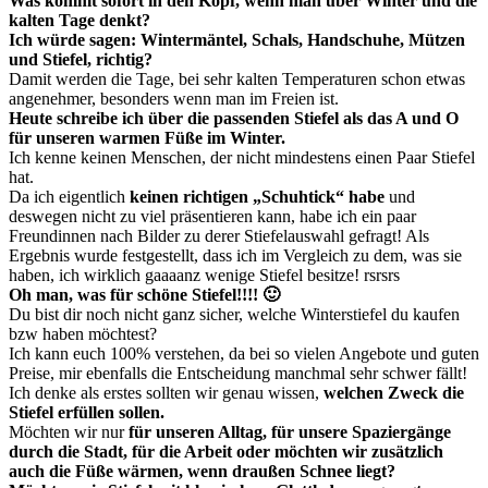
Was kommt sofort in den Kopf, wenn man über Winter und die
kalten Tage denkt?
Ich würde sagen: Wintermäntel, Schals, Handschuhe, Mützen
und Stiefel, richtig?
Damit werden die Tage, bei sehr kalten Temperaturen schon etwas
angenehmer, besonders wenn man im Freien ist.
Heute schreibe ich über die passenden
Stiefel als das A und O
für unseren warmen Füße im Winter.
Ich kenne keinen Menschen, der nicht mindestens einen Paar Stiefel
hat.
Da ich eigentlich
keinen richtigen „Schuhtick“ habe
und
deswegen nicht zu viel präsentieren kann, habe ich ein paar
Freundinnen nach Bilder zu derer Stiefelauswahl gefragt! Als
Ergebnis wurde festgestellt, dass ich im Vergleich zu dem, was sie
haben, ich wirklich gaaaanz wenige Stiefel besitze! rsrsrs
Oh man, was für schöne Stiefel!!!! 🙂
Du bist dir noch nicht ganz sicher, welche Winterstiefel du kaufen
bzw haben möchtest?
Ich kann euch 100% verstehen, da bei so vielen Angebote und guten
Preise, mir ebenfalls die Entscheidung manchmal sehr schwer fällt!
Ich denke als erstes sollten wir genau wissen,
welchen Zweck die
Stiefel erfüllen sollen.
Möchten wir nur
für unseren Alltag, für unsere Spaziergänge
durch die Stadt, für die Arbeit oder möchten wir zusätzlich
auch die Füße wärmen, wenn draußen Schnee liegt?