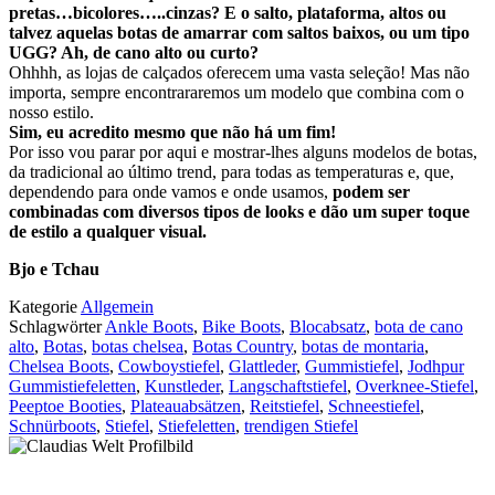
pretas…bicolores…..cinzas? E o salto, plataforma, altos ou
talvez aquelas botas de amarrar com saltos baixos, ou um tipo
UGG? Ah, de cano alto ou curto?
Ohhhh, as lojas de calçados oferecem uma vasta seleção! Mas não
importa, sempre encontrararemos um modelo que combina com o
nosso estilo.
Sim, eu acredito mesmo que não há um fim!
Por isso vou parar por aqui e mostrar-lhes alguns modelos de botas,
da tradicional ao último trend, para todas as temperaturas e, que,
dependendo para onde vamos e onde usamos,
podem ser
combinadas com diversos tipos de looks e dão um super toque
de estilo a qualquer visual.
Bjo e Tchau
Kategorie
Allgemein
Schlagwörter
Ankle Boots
,
Bike Boots
,
Blocabsatz
,
bota de cano
alto
,
Botas
,
botas chelsea
,
Botas Country
,
botas de montaria
,
Chelsea Boots
,
Cowboystiefel
,
Glattleder
,
Gummistiefel
,
Jodhpur
Gummistiefeletten
,
Kunstleder
,
Langschaftstiefel
,
Overknee-Stiefel
,
Peeptoe Booties
,
Plateauabsätzen
,
Reitstiefel
,
Schneestiefel
,
Schnürboots
,
Stiefel
,
Stiefeletten
,
trendigen Stiefel