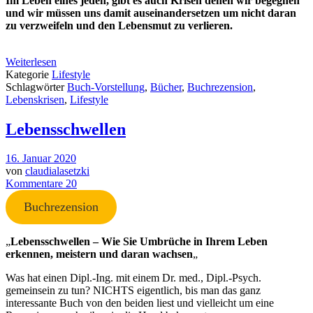
Im Leben eines jeden, gibt es auch Krisen denen wir begegnen
und wir müssen uns damit auseinandersetzen um nicht daran
zu verzweifeln und den Lebensmut zu verlieren.
Weiterlesen
Kategorie
Lifestyle
Schlagwörter
Buch-Vorstellung
,
Bücher
,
Buchrezension
,
Lebenskrisen
,
Lifestyle
Lebensschwellen
16. Januar 2020
von
claudialasetzki
Kommentare 20
Buchrezension
„
Lebensschwellen – Wie Sie Umbrüche in Ihrem Leben
erkennen, meistern und daran wachsen
„
Was hat einen Dipl.-Ing. mit einem Dr. med., Dipl.-Psych.
gemeinsein zu tun? NICHTS eigentlich, bis man das ganz
interessante Buch von den beiden liest und vielleicht um eine