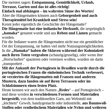
Die meisten sagen:
Entspannung, Gemütlichkeit, Urlaub,
Terrasse, Garten und das ist alles richtig!
Einfach mal abhängen – im wahrsten Sinne des Wortes!
Aber die Hängematten können auch
Geborgenheit und auch
Therapiemittel bei Krankheit und Stress sein!
Kennt jeder eigentlich die Geschichte der Hängematte?
Die Hängematte hat eine i
ndianische
Herkunft,
die ursprünglich
„hamaka“
genannt wurde und aus
Reben und Lianen
gemacht
worden.
Für die Indianer waren die Hängematten nicht nur ein gemütlicher
Ort der Entspannung, sie hatten viel mehr Nutzungsmöglichkeiten.
In die
„Hamaka“ haben die Sklaven während der Kolonialzeit
auch ihren Toten vergraben
(schaurig/gruselig), oder wenn ihre
„Herrschaften“ spazieren oder verreisen wollten, wurden sie darin
„transportiert .
Mit der Ankunft der Portugiesen in Brasilien wurde durch die
portugiesischen Frauen die einheimischen Technik verbessert,
sie verzierten die Hängematten mit Fransen und anderen
Mustern, dazu fanden sie auf ihren Terrassen oder im
Schlafzimmern einen festen Platz.
Heute kennen wir auch den Namen „
Redes
“ –
auf Portugiesisch
–
und diese werden
in verschiedenen Formen und Materialien
hergestellt,
von dem traditionellen Garn, am Webstuhl mit
„leichtem“ Geweb, handygemacht oder industrielle,
aus Baumwoll-
Stoffen oder synthetischem Materialien wie Nylon und weiteren