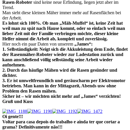
Rasen-Roboter
sind keine neue Erfindung, liegen jetzt aber im
Trend.
Man sieht diese kleinen Mäher immer mehr auf Rasenflächen bei
der Arbeit.
Es lohnt sich 100%. Ob man „Mäh-Muffel“ ist, keine Zeit hat
weil man zu spät nach Hause kommt, oder so einfach weil man
lieber Zeit mit der Familie verbringen möchte, dieser kleine
Helfer nimmt die Arbeit ab, komplett und zuverlässig.
Hier noch ein paar Daten von unserem
„James“:
1. Selbständigkeit:
Neigt sich die Akkuleistung dem Ende, findet
der Rasenmäher-Roboter wieder zur Ladestation zurück und
kann anschließend völlig selbständig seine Arbeit wieder
aufnehmen.
2. Durch das häufige Mähen wird die Rasen gesünder und
dichter.
3. Er ist umweltfreundlich und geräuscharm per Elektromotor
betrieben. Man kann in der Mittagszeit, Abends usw ohne
Problem den Rasen mähen.
Sicher ist – wir möchten nicht mehr auf „James“ verzichten!
Gruß und Kuss
Oi gente!!!
Voltar para casa depois do trabalho e ainda ter que cortar a
grama? Definitivamente não!!!