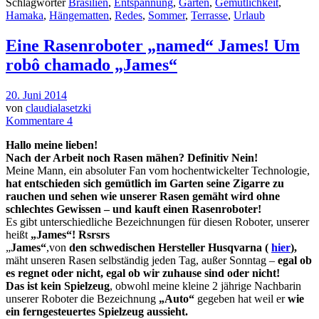
Schlagwörter
Brasilien
,
Entspannung
,
Garten
,
Gemütlichkeit
,
Hamaka
,
Hängematten
,
Redes
,
Sommer
,
Terrasse
,
Urlaub
Eine Rasenroboter „named“ James! Um
robô chamado „James“
20. Juni 2014
von
claudialasetzki
Kommentare 4
H
allo meine lieben
!
Nach der Arbeit noch Rasen mähen? Definitiv Nein!
Meine Mann, ein absoluter Fan vom hochentwickelter Technologie,
hat entschieden sich gemütlich im Garten seine Zigarre zu
rauchen und sehen wie unserer Rasen gemäht wird ohne
schlechtes Gewissen – und kauft einen Rasenroboter!
Es gibt unterschiedliche Bezeichnungen für diesen Roboter, unserer
heißt
„James“! Rsrsrs
„
James“
,von
den schwedischen Hersteller Husqvarna (
hier
),
mäht unseren Rasen selbständig jeden Tag, außer Sonntag –
egal ob
es regnet oder nicht, egal ob wir zuhause sind oder nicht!
Das ist kein Spielzeug
, obwohl meine kleine 2 jährige Nachbarin
unserer Roboter die Bezeichnung
„Auto“
gegeben hat weil er
wie
ein ferngesteuertes Spielzeug aussieht.