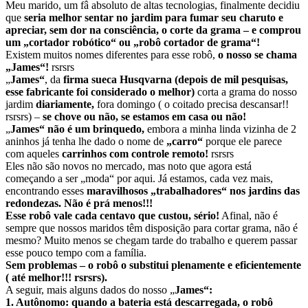
Meu marido, um fâ absoluto de altas tecnologias, finalmente decidiu
que
seria melhor sentar no jardim para fumar seu charuto e
apreciar, sem dor na consciência, o corte da grama – e comprou
um „cortador robótico“ ou „robô cortador de grama“!
Existem muitos nomes diferentes para esse robô,
o nosso se chama
„James“!
rsrsrs
„
James“
, da
firma sueca Husqvarna (depois de mil pesquisas,
esse fabricante foi considerado o melhor)
corta a grama do nosso
jardim
diariamente,
fora domingo ( o coitado precisa descansar!!
rsrsrs) –
se chove ou não, se estamos em casa ou não!
„
James“ não é um brinquedo,
embora a minha linda vizinha de 2
aninhos já tenha lhe dado o nome de
„carro“
porque ele parece
com aqueles
carrinhos com controle remoto!
rsrsrs
Eles não são novos no mercado, mas noto que agora está
começando a ser „moda“ por aqui. Já estamos, cada vez mais,
encontrando esses
maravilhosos „trabalhadores“ nos jardins das
redondezas.
Não é prá menos!!!
Esse robô
vale cada centavo que custou, sério!
Afinal, não é
sempre que nossos maridos têm disposição para cortar grama, não é
mesmo? Muito menos se chegam tarde do trabalho e querem passar
esse pouco tempo com a família.
Sem problemas – o robô o substitui plenamente e eficientemente
( até melhor!!!
rsrsrs).
A seguir, mais alguns dados do nosso „
James“:
1. Autônomo: quando a bateria está descarregada, o robô