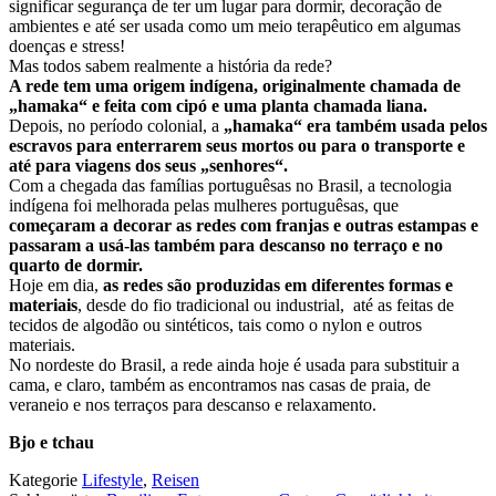
significar
segurança de ter um lugar para dormir, decoração de
ambientes e
até ser usada como um meio terapêutico em algumas
doenças e
stress!
Mas todos sabem realmente a história da rede?
A rede tem uma origem indígena, originalmente chamada de
„hamaka“ e feita com cipó e uma planta chamada liana.
Depois, no período colonial, a
„hamaka“ era também usada pelos
escravos para enterrarem seus mortos ou para o transporte e
até para viagens dos seus „senhores“.
Com a chegada das famílias portuguêsas no Brasil, a tecnologia
indígena foi melhorada pelas mulheres portuguêsas, que
começaram a decorar as redes com franjas e outras estampas e
passaram a usá-las também para descanso no terraço e no
quarto de dormir.
Hoje em dia,
as redes são produzidas em diferentes formas e
materiais
, desde do fio tradicional ou industrial, até as feitas de
tecidos de algodão ou sintéticos, tais como o nylon e outros
materiais.
No nordeste do Brasil, a rede ainda hoje é usada para substituir a
cama, e claro, também as encontramos nas casas de praia, de
veraneio e nos terraços para descanso e relaxamento.
Bjo e tchau
Kategorie
Lifestyle
,
Reisen