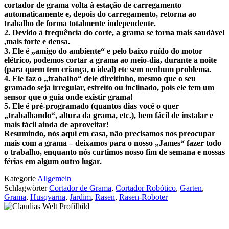
cortador de grama volta à estação de carregamento
automaticamente e, depois do carregamento, retorna ao
trabalho de forma totalmente independente.
2. Devido à frequência do corte, a grama se torna mais saudável
,mais forte e densa.
3. Ele é „amigo do ambiente“ e pelo baixo ruído do motor
elétrico, podemos cortar a grama ao meio-dia, durante a noite
(para quem tem criança, o ideal) etc sem nenhum problema.
4. Ele faz o „trabalho“ dele direitinho, mesmo que o seu
gramado seja irregular, estreito ou inclinado, pois ele tem um
sensor que o guia onde existir grama!
5. Ele é pré-programado (quantos dias você o quer
„trabalhando“, altura da grama, etc.), bem fácil de instalar e
mais fácil ainda de aproveitar!
Resumindo, nós aqui em casa, não precisamos nos preocupar
mais com a grama – deixamos para o nosso „James“ fazer todo
o trabalho, enquanto nós curtimos nosso fim de semana e nossas
férias em algum outro lugar.
Kategorie
Allgemein
Schlagwörter
Cortador de Grama
,
Cortador Robótico
,
Garten
,
Grama
,
Husqvarna
,
Jardim
,
Rasen
,
Rasen-Roboter