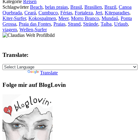
Kategorie
Reisen
Schlagwörter
Beach
,
belas praias
,
Brasil
,
Brasilien
,
Brazil
,
Canoa
Quebrada
,
Ceará
,
Cumbuco
,
Férias
,
Fortaleza
,
Jeri
,
Kiteparadies
,
Kiter-Surfer
,
Kokospalmen
,
Meer
,
Morro Branco
,
Mundaú
,
Ponta
Grossa
,
Praia das Fontes
,
Praias
,
Strand
,
Strände
,
Taíba
,
Urlaub
,
viagem
,
Wellen-Surfer
Translate:
Powered by
Translate
Folge mir auf BlogLovin