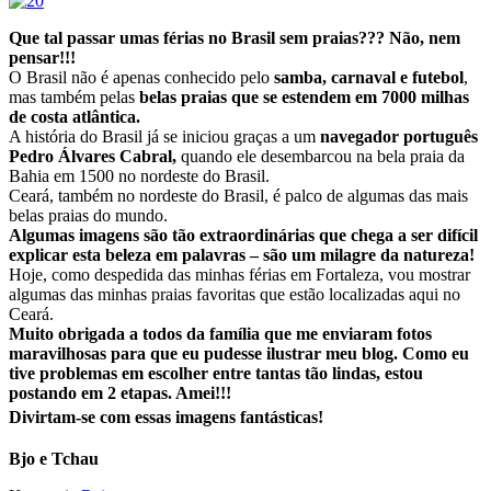
Que tal passar umas férias no Brasil sem praias??? Não, nem
pensar!!!
O Brasil não é apenas conhecido pelo
samba, carnaval e futebol
,
mas também pelas
belas praias que se estendem em 7000 milhas
de costa atlântica.
A história do Brasil já se iniciou graças a um
navegador português
Pedro Álvares Cabral,
quando ele desembarcou na bela praia da
Bahia em 1500 no nordeste do Brasil.
Ceará, também no nordeste do Brasil, é palco de algumas das mais
belas praias do mundo.
Algumas imagens são tão extraordinárias que chega a ser difícil
explicar esta beleza em palavras – são um milagre da natureza!
Hoje, como despedida das minhas férias em Fortaleza, vou mostrar
algumas das minhas praias favoritas que estão localizadas aqui no
Ceará.
Muito obrigada a todos da família que me enviaram fotos
maravilhosas para que eu pudesse ilustrar meu blog. Como eu
tive problemas em escolher entre tantas tão lindas, estou
postando em 2 etapas. Amei!!!
Divirtam-se com essas imagens fantásticas!
Bjo e Tchau