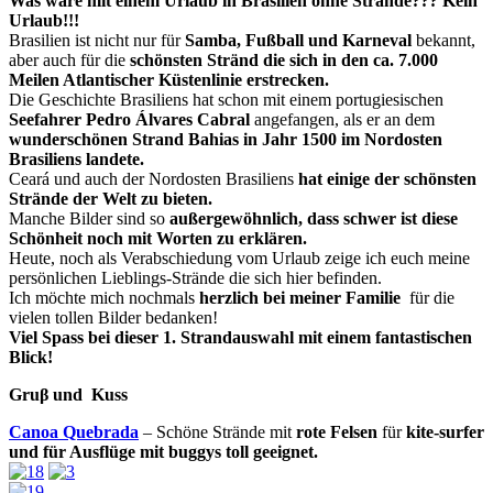
Was wäre mit einem Urlaub in Brasilien ohne Strände??? Kein
Urlaub!!!
Brasilien ist nicht nur für
Samba, Fußball und Karneval
bekannt,
aber auch für die
schönsten Stränd die sich in den ca. 7.000
Meilen Atlantischer Küstenlinie erstrecken.
Die Geschichte Brasiliens hat schon mit einem portugiesischen
Seefahrer Pedro Álvares Cabral
angefangen, als er an dem
wunderschönen Strand Bahias in Jahr 1500 im Nordosten
Brasiliens landete.
Ceará und auch der Nordosten Brasiliens
hat einige der schönsten
Strände der Welt zu bieten.
Manche Bilder sind so
außergewöhnlich, dass schwer ist diese
Schönheit noch mit Worten zu erklären.
Heute, noch als Verabschiedung vom Urlaub zeige ich euch meine
persönlichen Lieblings-Strände die sich hier befinden.
Ich möchte mich nochmals
herzlich bei meiner Familie
für die
vielen tollen Bilder bedanken
!
Viel Spass bei dieser 1. Strandauswahl mit einem fantastischen
Blick!
Gruβ und Kuss
Canoa Quebrada
– Schöne Strände mit
rote Felsen
für
kite-surfer
und für Ausflüge mit buggys toll geeignet.